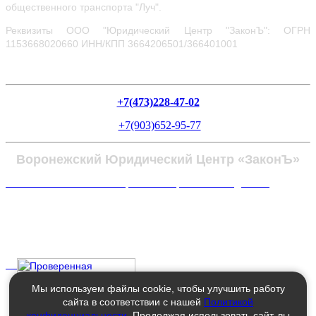
общественного транспорта "Луч".
Реквизиты ООО "Юридический Центр "ЗаконЪ": ОГРН
1153668020660
ИНН/КПП 3664206501/366401001
+7(473)228-47-02
+7(903)652-95-77
Воронежский Юридический Центр «ЗаконЪ»
Политика в отношении обработки персональных данных
Мы используем файлы cookie, чтобы улучшить работу
сайта в соответствии с нашей
Политикой
конфиденциальности
. Продолжая использовать сайт, вы