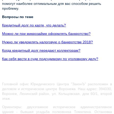
помогут наиболее оптимальным для вас способом решить
проблему.
Вопросы по теме
Кредитный долг по карте, что делать?
Можно ли при микрозайме оформлять банкротство?
Нужно ли уведомлять налоговую о банкротстве 2018?
Когда кредитный долг передают коллекторам?
Как себя вести в суде подсудимому по уголовному делу?
Головной офис Юридического Центра "ЗаконЪ" расположен в
деловом и историческом центре Воронежа.
Наш адрес: 394030,
Воронеж, Ленинский район, ул.
Кольцовская, дом 60/1, второй
этаж.
Ориентиры: двухэтажное историческое административное
здание - бывшая усадьба полковника Томилина. Остановка