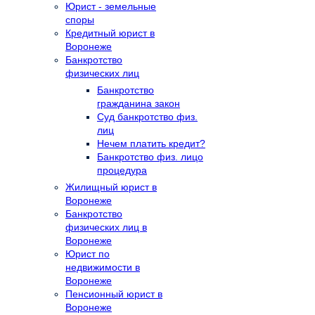
Юрист - земельные
споры
Кредитный юрист в
Воронеже
Банкротство
физических лиц
Банкротство
гражданина закон
Суд банкротство физ.
лиц
Нечем платить кредит?
Банкротство физ. лицо
процедура
Жилищный юрист в
Воронеже
Банкротство
физических лиц в
Воронеже
Юрист по
недвижимости в
Воронеже
Пенсионный юрист в
Воронеже