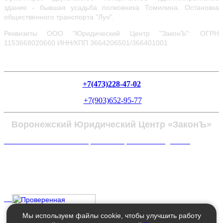
здание - бывшая усадьба полковника Томилина. Остановка
общественного транспорта "Луч".
Реквизиты ООО "Юридический Центр "ЗаконЪ": ОГРН
1153668020660
ИНН/КПП 3664206501/366401001
+7(473)228-47-02
+7(903)652-95-77
Воронежский Юридический Центр «ЗаконЪ»
Политика в отношении обработки персональных данных
Мы используем файлы cookie, чтобы улучшить работу