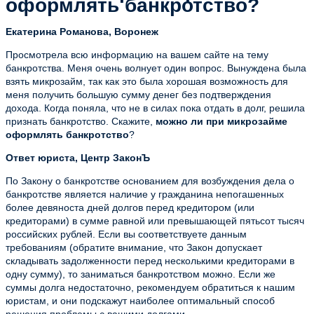
оформлять банкротство?
Екатерина Романова, Воронеж
Просмотрела всю информацию на вашем сайте на тему
банкротства. Меня очень волнует один вопрос. Вынуждена была
взять микрозайм, так как это была хорошая возможность для
меня получить большую сумму денег без подтверждения
дохода. Когда поняла, что не в силах пока отдать в долг, решила
признать банкротство. Скажите,
можно ли при микрозайме
оформлять банкротство
?
Ответ юриста, Центр ЗаконЪ
По Закону о банкротстве основанием для возбуждения дела о
банкротстве является наличие у гражданина непогашенных
более девяноста дней долгов перед кредитором (или
кредиторами) в сумме равной или превышающей пятьсот тысяч
российских рублей. Если вы соответствуете данным
требованиям (обратите внимание, что Закон допускает
складывать задолженности перед несколькими кредиторами в
одну сумму), то заниматься банкротством можно. Если же
суммы долга недостаточно, рекомендуем обратиться к нашим
юристам, и они подскажут наиболее оптимальный способ
решения проблемы с вашими долгами.