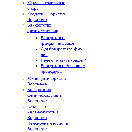
Юрист - земельные
споры
Кредитный юрист в
Воронеже
Банкротство
физических лиц
Банкротство
гражданина закон
Суд банкротство физ.
лиц
Нечем платить кредит?
Банкротство физ. лицо
процедура
Жилищный юрист в
Воронеже
Банкротство
физических лиц в
Воронеже
Юрист по
недвижимости в
Воронеже
Пенсионный юрист в
Воронеже