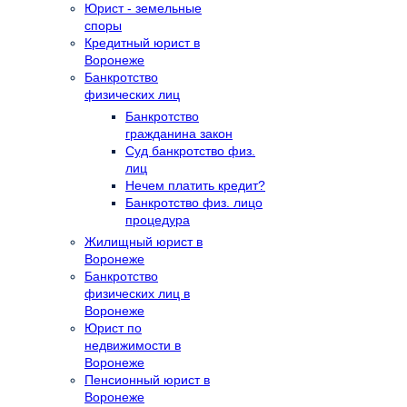
Юрист - земельные
споры
Кредитный юрист в
Воронеже
Банкротство
физических лиц
Банкротство
гражданина закон
Суд банкротство физ.
лиц
Нечем платить кредит?
Банкротство физ. лицо
процедура
Жилищный юрист в
Воронеже
Банкротство
физических лиц в
Воронеже
Юрист по
недвижимости в
Воронеже
Пенсионный юрист в
Воронеже