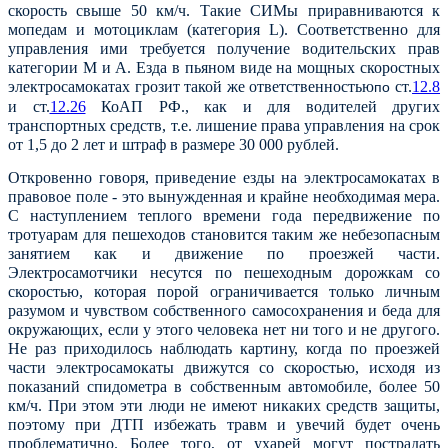
скорость свыше 50 км/ч. Такие СИМы приравниваются к
мопедам и мотоциклам (категория L). Соответственно для
управления ими требуется получение водительских прав
категории М и А. Езда в пьяном виде на мощных скоростных
электросамокатах грозит такой же ответственностью
ст.
12.8
по
и ст.
12.26
КоАП РФ.
, как и для водителей других
транспортных средств, т.е. лишение права управления на срок
от 1,5 до 2 лет и штраф в размере 30 000 рублей.
Откровенно говоря, приведение езды на электросамокатах в
правовое поле - это вынужденная и крайне необходимая мера.
С наступлением теплого времени года передвижение по
тротуарам для пешеходов становится таким же небезопасным
занятием как и движение по проезжей части.
Электросамотчики несутся по пешеходным дорожкам со
скоростью, которая порой ограничивается только личным
разумом и чувством собственного самосохранения и беда для
окружающих, если у этого человека нет ни того и не другого.
Не раз приходилось наблюдать картину, когда по проезжей
части электросамокаты движутся со скоростью, исходя из
показаний спидометра в собственным автомобиле, более 50
км/ч. При этом эти люди не имеют никаких средств защиты,
поэтому при ДТП избежать травм и увечий будет очень
проблематично. Более того, от ухарей могут пострадать