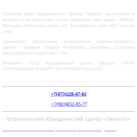
Головной офис Юридического Центра "ЗаконЪ" расположен в
деловом и историческом центре Воронежа.
Наш адрес: 394030,
Воронеж, Ленинский район, ул.
Кольцовская, дом 60/1, второй
этаж.
Ориентиры: двухэтажное историческое административное
здание - бывшая усадьба полковника Томилина. Остановка
общественного транспорта "Луч".
Реквизиты ООО "Юридический Центр "ЗаконЪ": ОГРН
1153668020660
ИНН/КПП 3664206501/366401001
+7(473)228-47-02
+7(903)652-95-77
Воронежский Юридический Центр «ЗаконЪ»
Политика в отношении обработки персональных данных