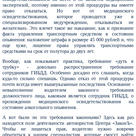
экспертизой, поэтому именно от этой процедуры вы имеете
право отказаться. Но вот от медицинского
освидетельствования, которое проводится уже в
специализированном медучреждении, отказываться не
желательно. Это влечет такое же наказание, как и признание
факта управления транспортным средством в состоянии
опьянения: наложение штрафа в размере 45 000 рублей и, что
еще хуже, лишение права управлять транспортными
средствами на срок от полутора до двух лет.
Вообще, как показывает практика, требование «дуть в
трубку» - довольно распространенное требование
сотрудников ГИБДД. Особенно досадно его слышать, когда
куда-то сильно спешишь. Однако отказ от этой процедуры
почти всегда имеет вышеуказанные последствия. Основание -
невыполнение водителем законного требования
должностного лица, каковым является сотрудник ГИБДД, о
прохождении медицинского освидетельствования на
состояние алкогольного опьянения.
А вот были ли эти требования законными? Здесь как раз
находится поле деятельности автоюристов Центра «ЗаконЪ».
Чтобы не лишиться прав, водителю нужно вовремя
обратиться к нашим специалистам, которые смогут найти