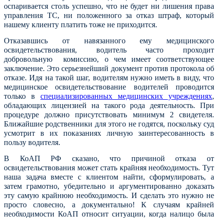
оспаривается столь успешно, что не будет ни лишения права
управления ТС, ни положенного за отказ штраф, который
нашему клиенту платить тоже не приходится.
Отказавшись от навязанного ему медицинского
освидетельствования, водитель часто проходит
добровольную комиссию, о чем имеет соответствующее
заключение. Это серьезнейший документ против протокола об
отказе. Идя на такой шаг, водителям нужно иметь в виду, что
медицинское освидетельствование водителей проводится
только в
специализированных медицинских учреждениях
,
обладающих лицензией на такого рода деятельность. При
процедуре должно присутствовать минимум 2 свидетеля.
Ближайшие родственники для этого не годятся, поскольку суд
усмотрит в их показаниях личную заинтересованность в
пользу водителя.
В КоАП РФ сказано, что причиной отказа от
освидетельствования может стать крайняя необходимость. Тут
наша задача вместе с клиентом найти, сформулировать, а
затем грамотно, убедительно и аргументированно доказать
эту самую крайнюю необходимость. И сделать это нужно не
просто словесно, а документально! К случаям крайней
необходимости КоАП относит ситуации, когда налицо была