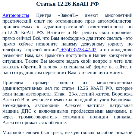
Статья 12.26 КоАП РФ
Автоюристы
Центра «ЗаконЪ» имеют многолетний
практический опыт по отстаиванию прав автомобилистов,
привлекаемых к административной ответственности по
ст.12.26 КоАП РФ. Начните и Вы решать свои проблемы
прямо сейчас! Всё, что Вам необходимо для этого сделать - это
прямо сейчас позвоните нашему дежурному юристу по
телефону "горячей линии"
+7(473)228-47-02
, и он доходчиво
разъяснит Вам, как грамотно поступить в Вашей конкретной
ситуации. Также Вы можете задать свой вопрос в чате или
заказать обратный звонок в специальный форме на сайте, и
наш сотрудник сам перезвонит Вам в течение пяти минут.
Приведем пример одного из многочисленных
административных дел по статье 12.26 КоАП РФ, которые
вели наши автоюристы.
Итак, 23-х летний житель Воронежа
Алексей В. в вечернее время ехал по одной из улиц Воронежа.
Неожиданно, автомобиль Алексея настигла
патрульная
машина ДПС с включенными проблесковыми маячками, и
через громкоговоритель сотрудник полиции приказал
Алексею прижаться к обочине.
Молодой человек был трезв, не чувствовал за собой никакой