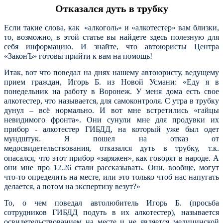
Отказался дуть в трубку
Если такие слова, как «алкоголь» и «алкотестер» вам близки,
то, возможно, в этой статье вы найдете здесь полезную для
себя информацию. И знайте, что автоюристы Центра
«ЗаконЪ» готовы прийти к вам на помощь!
Итак, вот что поведал на днях нашему автоюристу, ведущему
прием граждан, Игорь Б. из Новой Усмани: «Еду я в
понедельник на работу в Воронеж. У меня дома есть свое
алкотестер, что называется, для самоконтроля. С утра в трубку
дунул – всё нормально. И вот мне встретились «гайцы
невидимого фронта». Они сунули мне для продувки их
прибор - алкотестер ГИБДД, на который уже был одет
мундштук. Я пошел на отказ от
медосвидетельствования, отказался дуть в трубку,
т.к.
опасался, что этот прибор «заряжен», как говорят в народе. А
они мне про 12.26 стали рассказывать. Они, вообще, могут
что-то определить на месте, или это только чтоб нас напугать
делается, а потом на экспертизу везут?»
То, о чем поведал автолюбитель Игорь Б. (просьба
сотрудников ГИБДД подуть в их алкотестер), называется
освидетельствованием на месте и не является медицинской