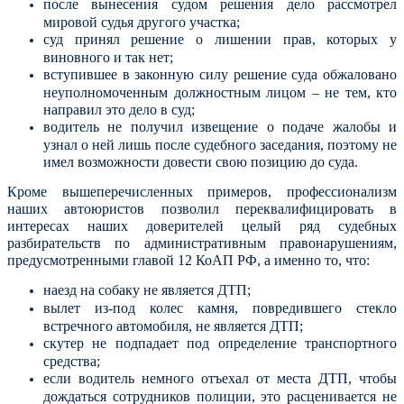
после вынесения судом решения дело рассмотрел
мировой судья другого участка;
суд принял решение о лишении прав, которых у
виновного и так нет;
вступившее в законную силу решение суда обжаловано
неуполномоченным должностным лицом – не тем, кто
направил это дело в суд;
водитель не получил извещение о подаче жалобы и
узнал о ней лишь после судебного заседания, поэтому не
имел возможности довести свою позицию до суда.
Кроме вышеперечисленных примеров, профессионализм
наших автоюристов позволил переквалифицировать в
интересах наших доверителей целый ряд судебных
разбирательств по административным правонарушениям,
предусмотренными главой 12 КоАП РФ, а именно то, что:
наезд на собаку не является ДТП;
вылет из-под колес камня, повредившего стекло
встречного автомобиля, не является ДТП;
скутер не подпадает под определение транспортного
средства;
если водитель немного отъехал от места ДТП, чтобы
дождаться сотрудников полиции, это расценивается не