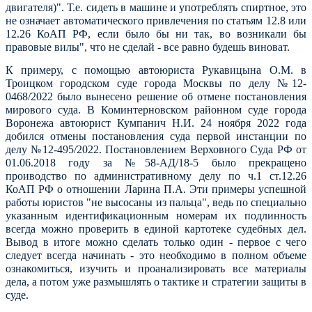
двигателя)". Т.е. сидеть в машине и употреблять спиртное, это
не означает автоматического привлечения по статьям 12.8 или
12.26 КоАП РФ, если было бы ни так, во возникали бы
правовые вилы", что не сделай - все равно будешь виноват.
К примеру, с помощью автоюриста Рукавицына О.М.
в
Троицком городском суде города Москвы по делу №12-
0468/2022 было вынесено решение об отмене постановления
мирового суда.
В Коминтерновском районном суде города
Воронежа автоюрист Кумпанич Н.И. 24 ноября 2022 года
добился отмены постановления суда первой инстанции по
делу №12-495/2022. Постановлением Верховного Суда РФ от
01.06.2018 году за №58-АД/18-5 было прекращено
проиводство по административному делу по ч.1 ст.12.26
КоАП РФ о отношении Ларина П.А. Эти примеры успешной
работы юристов "не высосаны из пальца", ведь по специально
указанным идентификационным номерам их подлинность
всегда можно проверить в единой картотеке судебных дел.
Вывод в итоге можно сделать только один - первое с чего
следует всегда начинать - это необходимо в полном объеме
ознакомиться, изучить и проанализировать все материалы
дела, а потом уже размышлять о тактике и стратегии защиты в
суде.