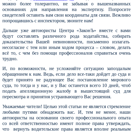
можно более толерантно, не забывая о вышеназванных
основаниях для направления на экспертизу. Попросите
свидетелей оставить вам свои координаты для связи. Вежливо
попрощавшись с инспектором, звоните нам!
Дальше уже автоюристы Центра «ЗаконЪ» вместе с вами
будут составлять различного рода ходатайства, собирать
доказательства Вашей невиновности, письменно излагать
несогласие с тем или иным ходом процесса – словом, делать
всё то, с чем без помощи профессионалов справиться очень
трудно.
И, по возможности, не усложняйте ситуацию запоздалым
обращением к нам. Ведь, если дело все-таки дойдет до суда и
будет принято не радующее Вас постановление мирового
суда, то тогда и у нас, и у Вас останется всего 10 дней, чтоб
подать апелляционную жалобу в вышестоящий суд для
пересмотра и принятия устраивающего Вас решения.
Уважаемые чители! Целью этой статьи не является стремление
любыми путями обнадежить вас. И, тем не менее, наши
автоюристы на основании своего профессионального опыта
со всей ответственностью имеют полное права утверждать,
что вернуть водительские права является вполне реальным