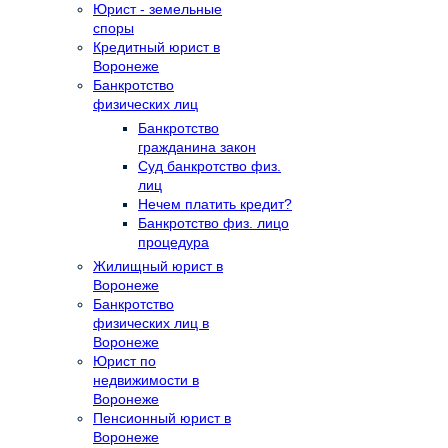
Юрист - земельные
споры
Кредитный юрист в
Воронеже
Банкротство
физических лиц
Банкротство
гражданина закон
Суд банкротство физ.
лиц
Нечем платить кредит?
Банкротство физ. лицо
процедура
Жилищный юрист в
Воронеже
Банкротство
физических лиц в
Воронеже
Юрист по
недвижимости в
Воронеже
Пенсионный юрист в
Воронеже