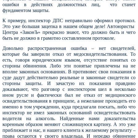
ошибки в действиях должностных лиц, что станет
фундаментом защиты.
К примеру, инспектор ДПС неправильно оформил протокол.
Это уже большая зацепка в нашем общем деле! Автоюристы
Центра «ЗаконЪ» прекрасно знают, что должно быть и чего
быть не должно в грамотно составленном протоколе.
Довольно распространенная ошибка – нет свидетелей,
которые бы заверили отказ от медосвидетельствования. То
есть, говоря юридическим языком, отсутствие понятых со
стороны обвинения. Либо эти понятые привлечены на не
вполне законных основаниях. В противовес свои показания в
суде дадут действительно реальные и законные свидетели со
стороны защиты. И зачастую их показания правдиво
доказывают, что разговор с инспектором шел в несколько
ином русле и фактически был не отказ от медицинского
освидетельствования в принципе, а нежелание проходить его
именно в том учреждении, куда предлагали поехать, либо что
инспектор не имел законных оснований освидетельствовать
водителя на алкоголь. Найденные нами доказательства
коренным образом меняют сложившуюся картину. А это уже
приближает и нас, и нашего клиента к желаемому результату –
права остаются у своего владельца. И нередко обвинение