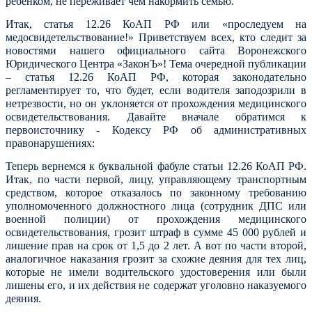
ребенком, не переживает чем накормить семью.
Итак, статья 12.26 КоАП РФ или «проследуем на
медосвидетельствование!» П
риветствуем всех, кто следит за
новостями
нашего
официального
сайта
Воронежского
Юридического Центра «ЗаконЪ»! Тема очередной публикации
– статья 12.26 КоАП РФ, которая законодательно
регламентирует то, что будет, если водителя заподозрили в
нетрезвости, но он уклоняется от прохождения медицинского
освидетельствования. Давайте вначале обратимся к
первоисточнику -
Кодексу РФ об административных
правонарушениях
:
Теперь вернемся к буквальной фабуле статьи 12.26 КоАП РФ.
Итак, по части первой, лицу, управляющему транспортным
средством, которое отказалось по законному требованию
уполномоченного должностного лица (сотрудник ДПС или
военной полиции) от прохождения медицинского
освидетельствования, грозит штраф в сумме 45 000 рублей и
лишение прав на срок от 1,5 до 2 лет. А вот по части второй,
аналогичное наказания грозит за схожие деяния для тех лиц,
которые не имели водительского удостоверения или были
лишены его, и их действия не содержат уголовно наказуемого
деяния.