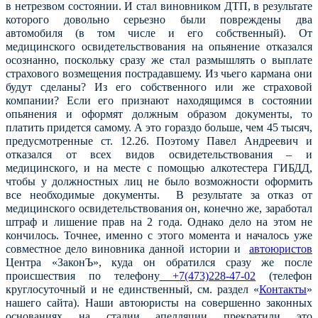
в нетрезвом состоянии. И стал виновником ДТП, в результате
которого довольно серьезно были повреждены два
автомобиля (в том числе и его собственный). От
медицинского освидетельствования на опьянение отказался
осознанно, поскольку сразу же стал размышлять о выплате
страхового возмещения пострадавшему. Из чьего кармана они
будут сделаны? Из его собственного или же страховой
компании? Если его признают находящимся в состоянии
опьянения и оформят должным образом документы, то
платить придется самому. А это гораздо больше, чем 45 тысяч,
предусмотренные ст. 12.26. Поэтому Павел Андреевич и
отказался от всех видов освидетельствования – и
медицинского, и на месте с помощью алкотестера ГИБДД,
чтобы у должностных лиц не было возможности оформить
все необходимые документы. В результате за отказ от
медицинского освидетельствования он, конечно же, заработал
штраф и лишение прав на 2 года. Однако дело на этом не
кончилось. Точнее, именно с этого момента и началось уже
совместное дело виновника данной истории и
автоюристов
Центра «ЗаконЪ», куда он обратился сразу же после
происшествия по телефону
+7(473)228-47-02
(телефон
круглосуточный и не единственный, см. раздел «
Контакты
»
нашего сайта). Наши автоюристы на совершенно законных
основаниях на стадии апелляции прекратили это