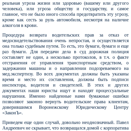
реальная угроза жизни или здоровью (вашему или другого
человека), или угроза обществу и государству, и самое
главное, что не было иного способа предотвратить эту угрозу,
кроме как сесть за руль автомобиля, несмотря на наличие
алкоголя в крови.
Процедура возврата водительских прав за отказ от
медосвидетельствования очень непростая, и осуществляется
она только судебным путем. То есть, это бумаги, бумаги и еще
раз бумаги. Для передачи дела в суд дорожная полиция
составляет не один, а несколько протоколов, в т.ч. о факте
отстранения от управления транспортным средством, о
задержании машины и о направлении подозреваемого на
мед.экспертизу. Во всех документах должны быть указаны
время и место их составления, должны быть подписи
инспектора, водителя и свидетелей. В этих и других
документах наши юристы ищут и находят процессуальные
нарушения. Именно найденные нами бумажные ошибки
позволяют законно вернуть водительские права клиентам,
доверившимся Воронежскому Юридическому Центру
«ЗаконЪ».
Приведем еще один случай, довольно неоднозначный. Павел
Андреевич не скрывает, что возвращался домой с корпоратива