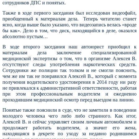
сотрудников ДПС и понятых.
Также в ходе первого заседания был исследован видеофайл,
приобщенный к материалам дела. Теперь читателю станет
ясно, когда выше было указано, что видеозапись велась «вроде
бы как». Дело в том, что диск, находящийся в деле, оказался
абсолютно пустым…
В ходе второго заседания наш автоюрист приобщил к
материалам дела заключение специализированной
медицинской экспертизы о том, что в организме Алексея В.
отсутствуют следы употребления наркотических средств.
Сотрудники же полиции так толком и не смогли пояснить,
чем же им так не понравился Алексей В., который с момента
получения водительского удостоверения в 2014 году ни разу
не привлекался к административной ответственности, работая
при этом профессиональным водителем и ежедневно
проходившим медицинский осмотр перед выездом на линию.
Понятые также пояснили в суде, что не заметили в поведении
молодого человека чего либо
либо странного. Как итог,
Алексей В. и сейчас управляет своим личным автомобилем и
продолжает работать водителем, а значит его жена,
находящаяся в декрете по уходу за недавно родившимся