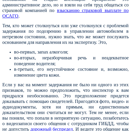
административное дело, но и взяли на себя труд общаться со
страховой компанией по
взысканию страховой выплате по
ОСАГО
.
Тем, кто может столкнуться или уже столкнулся с проблемой
задержания по подозрению в управлении автомобилем в
нетрезвом состоянии, нужно знать, что же может послужить
основанием для направления их на экспертизу. Это,
во-первых, запах алкоголя;
во-вторых, неразборчивая речь и неадекватное
поведение водителя;
в-третьих, его неустойчивое состояние и, возможно,
изменение цвета кожи.
Если у вас на момент задержания не было ни одного из этих
признаков, то можно предположить, что инспектор к вам
придрался необоснованно. Это предположение придется
доказывать с помощью свидетелей. Пригодятся фото, видео- и
аудиодокументы, хотя ни прямым, ни единственным
доказательством они считаться не могут. Тем не менее, если
вы поняли, что попали в неприятную ситуацию, позаботьтесь
о видеозаписи своего общения с сотрудником ГИБДД, чтобы
не допустить
дорожный беспредел
. И ведите это общение как