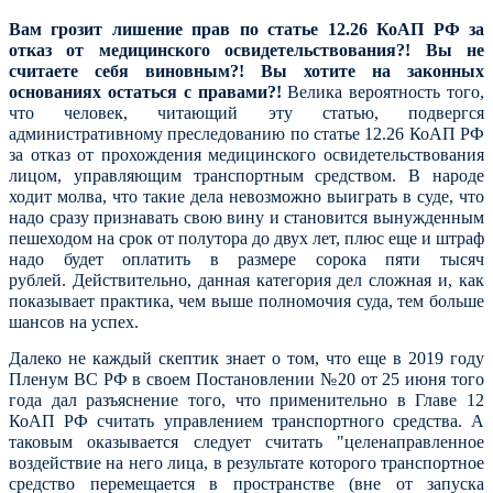
Вам грозит лишение прав по статье 12.26 КоАП РФ за
отказ от медицинского освидетельствования?! Вы не
считаете себя виновным?! Вы хотите на законных
основаниях остаться с правами?!
Велика вероятность того,
что человек, читающий эту статью, подвергся
административному преследованию по статье 12.26 КоАП РФ
за отказ от прохождения медицинского освидетельствования
лицом, управляющим транспортным средством. В народе
ходит молва, что такие дела невозможно выиграть в суде, что
надо сразу признавать свою вину и становится вынужденным
пешеходом на срок от полутора до двух лет, плюс еще и штраф
надо будет оплатить в размере сорока пяти тысяч
рублей. Действительно, данная категория дел сложная и, как
показывает практика, чем выше полномочия суда, тем больше
шансов на успех.
Далеко не каждый скептик знает о том, что еще в 2019 году
Пленум ВС РФ в своем Постановлении №20 от 25 июня того
года дал разъяснение того, что применительно в Главе 12
КоАП РФ считать управлением транспортного средства. А
таковым оказывается следует считать "целенаправленное
воздействие на него лица, в результате которого транспортное
средство перемещается в пространстве (вне от запуска