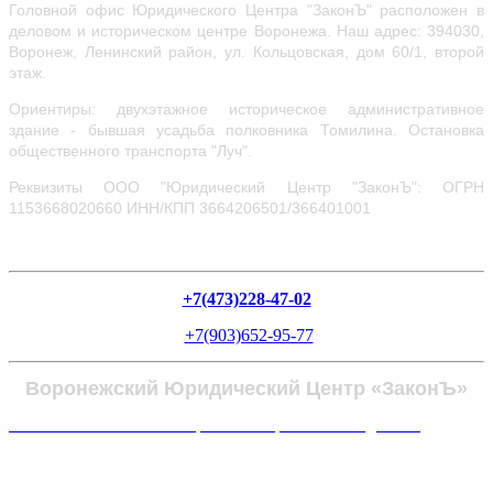
Головной офис Юридического Центра "ЗаконЪ" расположен в
деловом и историческом центре Воронежа.
Наш адрес: 394030,
Воронеж, Ленинский район, ул.
Кольцовская, дом 60/1, второй
этаж.
Ориентиры: двухэтажное историческое административное
здание - бывшая усадьба полковника Томилина. Остановка
общественного транспорта "Луч".
Реквизиты ООО "Юридический Центр "ЗаконЪ": ОГРН
1153668020660
ИНН/КПП 3664206501/366401001
+7(473)228-47-02
+7(903)652-95-77
Воронежский Юридический Центр «ЗаконЪ»
Политика в отношении обработки персональных данных