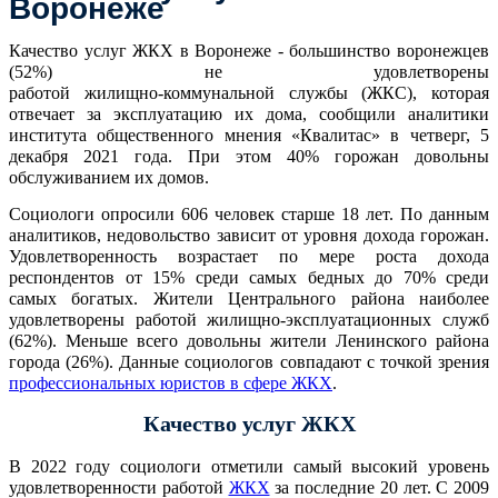
Воронеже
Качество услуг ЖКХ в Воронеже - большинство воронежцев
(52%) не удовлетворены
работой
жилищно-коммунальной
службы (ЖКС),
которая
отвечает за эксплуатацию их дома, сообщили аналитики
института общественного мнения «Квалитас» в четверг, 5
декабря 2021 года. При этом 40% горожан довольны
обслуживанием их домов.
Социологи опросили 606 человек старше 18 лет. По данным
аналитиков, недовольство зависит от уровня дохода горожан.
Удовлетворенность возрастает по мере роста дохода
респондентов от 15% среди самых бедных до 70% среди
самых богатых. Жители Центрального района наиболее
удовлетворены работой
жилищно-эксплуатационных
служб
(62%). Меньше всего довольны жители Ленинского района
города (26%). Данные социологов совпадают с точкой зрения
профессиональных юристов в сфере ЖКХ
.
Качество услуг ЖКХ
В 2022 году социологи отметили самый высокий уровень
удовлетворенности работой
ЖКХ
за последние 20 лет. С 2009