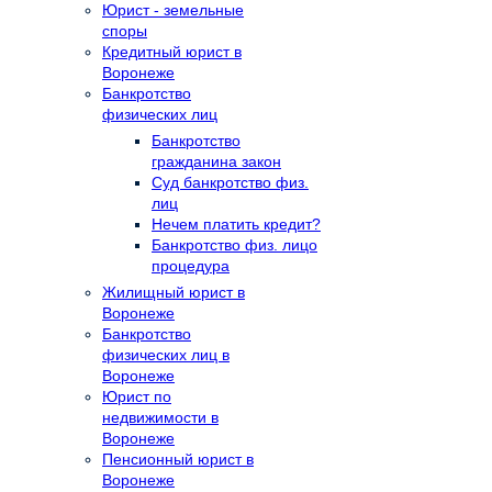
Юрист - земельные
споры
Кредитный юрист в
Воронеже
Банкротство
физических лиц
Банкротство
гражданина закон
Суд банкротство физ.
лиц
Нечем платить кредит?
Банкротство физ. лицо
процедура
Жилищный юрист в
Воронеже
Банкротство
физических лиц в
Воронеже
Юрист по
недвижимости в
Воронеже
Пенсионный юрист в
Воронеже