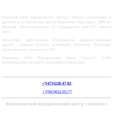
Головной офис Юридического Центра "ЗаконЪ" расположен в
деловом и историческом центре Воронежа.
Наш адрес: 394030,
Воронеж, Ленинский район, ул.
Кольцовская, дом 60/1, второй
этаж.
Ориентиры: двухэтажное историческое административное
здание - бывшая усадьба полковника Томилина. Остановка
общественного транспорта "Луч".
Реквизиты ООО "Юридический Центр "ЗаконЪ": ОГРН
1153668020660
ИНН/КПП 3664206501/366401001
+7(473)228-47-02
+7(903)652-95-77
Воронежский Юридический Центр «ЗаконЪ»
Политика в отношении обработки персональных данных