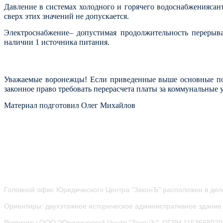
Давление в системах холодного и горячего водоснабжениясанте
сверх этих значений не допускается.
Электроснабжение– допустимая продолжительность перерыва
наличии 1 источника питания.
Уважаемые воронежцы! Если приведенные выше основные пока
законное право требовать перерасчета платы за коммунальные 
Материал подготовил Олег Михайлов
Головной офис Юридического Центра "ЗаконЪ" расположен в дел
Ориентиры: двухэтажное историческое административное здание 
Реквизиты ООО "Юридический Центр "ЗаконЪ": ОГРН 115366802