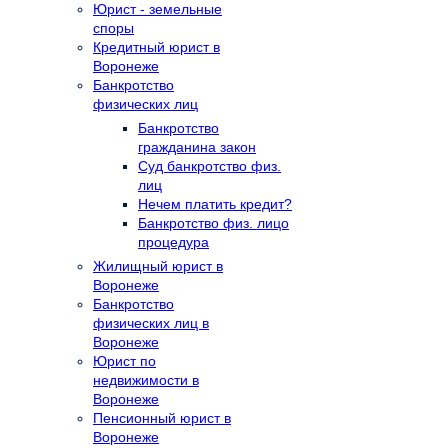
Юрист - земельные
споры
Кредитный юрист в
Воронеже
Банкротство
физических лиц
Банкротство
гражданина закон
Суд банкротство физ.
лиц
Нечем платить кредит?
Банкротство физ. лицо
процедура
Жилищный юрист в
Воронеже
Банкротство
физических лиц в
Воронеже
Юрист по
недвижимости в
Воронеже
Пенсионный юрист в
Воронеже