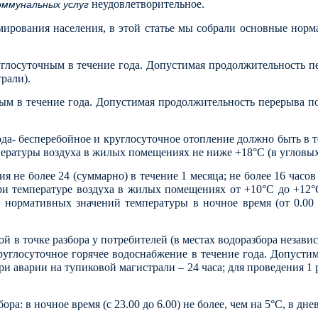
неудовлетворительное.
оммунальных услуг
рмирования населения, в этой статье мы собрали основные нор
осуточным в течение года. Допустимая продолжительность пер
рали).
 в течение года. Допустимая продолжительность перерыва пода
да- бесперебойное и круглосуточное отопление должно быть в 
ературы воздуха в жилых помещениях не ниже +18°С (в угловых
 не более 24 (суммарно) в течение 1 месяца; не более 16 час
ри температуре воздуха в жилых помещениях от +10°С до +12°С
нормативных значений температуры в ночное время (от 0.00 
ой в точке разбора у потребителей (в местах водоразбора неза
углосуточное горячее водоснабжение в течение года. Допустим
при аварии на тупиковой магистрали – 24 часа; для проведения 1 
: в ночное время (с 23.00 до 6.00) не более, чем на 5°С, в дневн