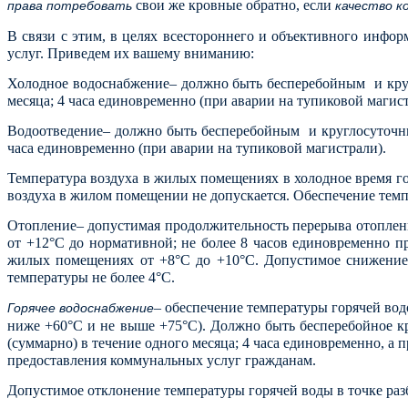
свои же кровные обратно, если
права потребовать
качество к
В связи с этим, в целях всестороннего и объективного инфо
услуг. Приведем их вашему вниманию:
Холодное водоснабжение– должно быть бесперебойным и кругл
месяца; 4 часа единовременно (при аварии на тупиковой магист
Водоотведение– должно быть бесперебойным и круглосуточным
часа единовременно (при аварии на тупиковой магистрали).
Температура воздуха в жилых помещениях в холодное время го
воздуха в жилом помещении не допускается. Обеспечение темп
Отопление– допустимая продолжительность перерыва отопления
от +12°С до нормативной; не более 8 часов единовременно п
жилых помещениях от +8°С до +10°С. Допустимое снижение 
температуры не более 4°С.
– обеспечение температуры горячей вод
Горячее водоснабжение
ниже +60°С и не выше +75°С). Должно быть бесперебойное кр
(суммарно) в течение одного месяца; 4 часа единовременно, а 
предоставления коммунальных услуг гражданам.
Допустимое отклонение температуры горячей воды в точке разбора