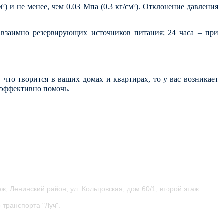
) и не менее, чем 0.03 Мпа (0.3 кг/см²). Отклонение давления
 взаимно резервирующих источников питания; 24 часа – при
то творится в ваших домах и квартирах, то у вас возникает
 эффективно помочь.
ж, Ленинский район, ул.
Кольцовская, дом 60/1, второй этаж.
 транспорта "Луч".