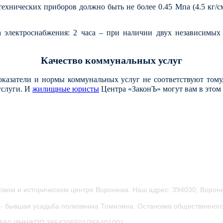
хнических приборов должно быть не более 0.45 Мпа (4.5 кг/см²
 электроснабжения: 2 часа – при наличии двух независимых
Качество коммунальных услуг
затели и нормы коммунальных услуг не соответствуют тому, ч
услуги. И
жилищные юристы
Центра «ЗаконЪ» могут вам в этом
овом и историческом центре Воронежа.
Наш адрес: 394030, Вороне
- бывшая усадьба полковника Томилина. Остановка общественного
0660
ИНН/КПП 3664206501/366401001