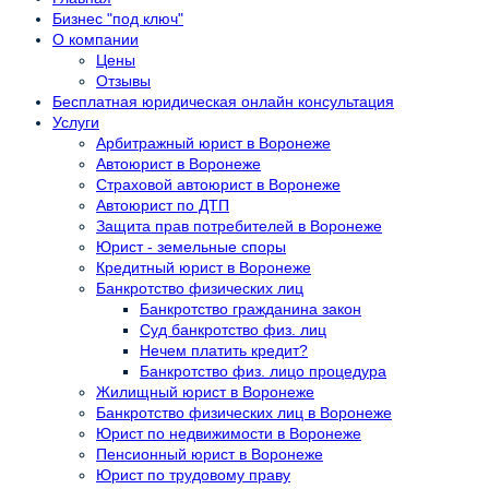
Бизнес "под ключ"
О компании
Цены
Отзывы
Бесплатная юридическая онлайн консультация
Услуги
Арбитражный юрист в Воронеже
Автоюрист в Воронеже
Страховой автоюрист в Воронеже
Автоюрист по ДТП
Защита прав потребителей в Воронеже
Юрист - земельные споры
Кредитный юрист в Воронеже
Банкротство физических лиц
Банкротство гражданина закон
Суд банкротство физ. лиц
Нечем платить кредит?
Банкротство физ. лицо процедура
Жилищный юрист в Воронеже
Банкротство физических лиц в Воронеже
Юрист по недвижимости в Воронеже
Пенсионный юрист в Воронеже
Юрист по трудовому праву