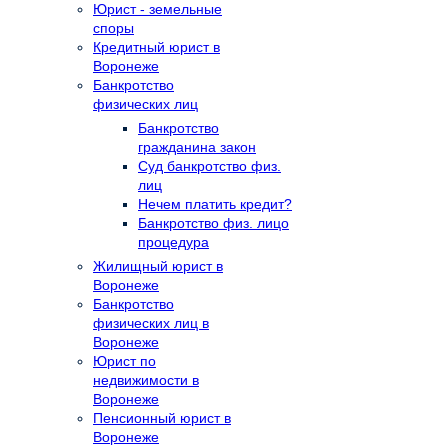
Юрист - земельные
споры
Кредитный юрист в
Воронеже
Банкротство
физических лиц
Банкротство
гражданина закон
Суд банкротство физ.
лиц
Нечем платить кредит?
Банкротство физ. лицо
процедура
Жилищный юрист в
Воронеже
Банкротство
физических лиц в
Воронеже
Юрист по
недвижимости в
Воронеже
Пенсионный юрист в
Воронеже