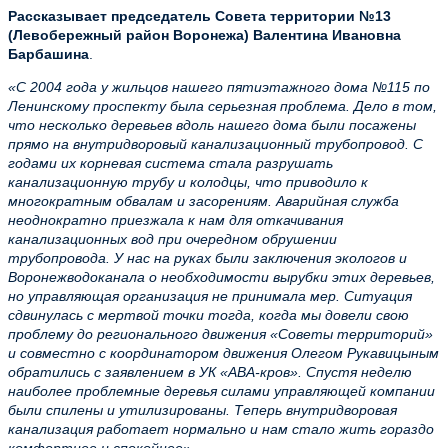
Рассказывает председатель Совета территории №13
(Левобережный район Воронежа) Валентина Ивановна
Барбашина
.
«С 2004 года у жильцов нашего пятиэтажного дома №115 по
Ленинскому проспекту была серьезная проблема. Дело в том,
что несколько деревьев вдоль нашего дома были посажены
прямо на внутридворовый канализационный трубопровод. С
годами их корневая система стала разрушать
канализационную трубу и колодцы, что приводило к
многократным обвалам и засорениям. Аварийная служба
неоднократно приезжала к нам для откачивания
канализационных вод при очередном обрушении
трубопровода. У нас на руках были заключения экологов и
Воронежводоканала о необходимости вырубки этих деревьев,
но управляющая организация не принимала мер. Ситуация
сдвинулась с мертвой точки тогда, когда мы довели свою
проблему до регионального движения «Советы территорий»
и совместно с координатором движения Олегом Рукавицыным
обратились с заявлением в УК «АВА-кров». Спустя неделю
наиболее проблемные деревья силами управляющей компании
были спилены и утилизированы. Теперь внутридворовая
канализация работает нормально и нам стало жить гораздо