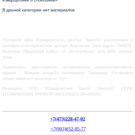
комфортнее и спокойнее»
В данной категории нет материалов.
Головной офис Юридического Центра "ЗаконЪ" расположен в
деловом и историческом центре Воронежа.
Наш адрес: 394030,
Воронеж, Ленинский район, ул.
Кольцовская, дом 60/1, второй
этаж.
Ориентиры: двухэтажное историческое административное
здание - бывшая усадьба полковника Томилина. Остановка
общественного транспорта "Луч".
Реквизиты ООО "Юридический Центр "ЗаконЪ": ОГРН
1153668020660
ИНН/КПП 3664206501/366401001
+7(473)228-47-02
+7(903)652-95-77