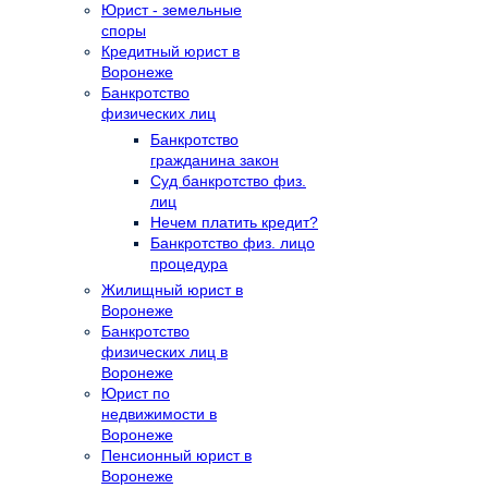
Юрист - земельные
споры
Кредитный юрист в
Воронеже
Банкротство
физических лиц
Банкротство
гражданина закон
Суд банкротство физ.
лиц
Нечем платить кредит?
Банкротство физ. лицо
процедура
Жилищный юрист в
Воронеже
Банкротство
физических лиц в
Воронеже
Юрист по
недвижимости в
Воронеже
Пенсионный юрист в
Воронеже