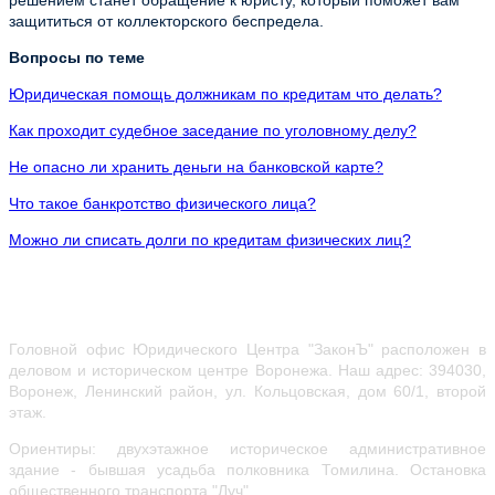
защититься от коллекторского беспредела.
Вопросы по теме
Юридическая помощь должникам по кредитам что делать?
Как проходит судебное заседание по уголовному делу?
Не опасно ли хранить деньги на банковской карте?
Что такое банкротство физического лица?
Можно ли списать долги по кредитам физических лиц?
Головной офис Юридического Центра "ЗаконЪ" расположен в
деловом и историческом центре Воронежа.
Наш адрес: 394030,
Воронеж, Ленинский район, ул.
Кольцовская, дом 60/1, второй
этаж.
Ориентиры: двухэтажное историческое административное
здание - бывшая усадьба полковника Томилина. Остановка
общественного транспорта "Луч".