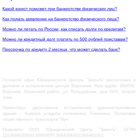
Какой юрист поможет при банкротстве физических лиц?
Как подать заявление на банкротство физического лица?
Можно ли летать по России, как списать долги по кредитам?
Можно ли кредитный долг платить по 500 рублей приставам?
Просрочка по кредиту 2 месяца, что может сделать банк?
Головной офис Юридического Центра "ЗаконЪ" расположен в
деловом и историческом центре Воронежа.
Наш адрес: 394030,
Воронеж, Ленинский район, ул.
Кольцовская, дом 60/1, второй
этаж.
Ориентиры: двухэтажное историческое административное
здание - бывшая усадьба полковника Томилина. Остановка
общественного транспорта "Луч".
Реквизиты ООО "Юридический Центр "ЗаконЪ": ОГРН
1153668020660
ИНН/КПП 3664206501/366401001