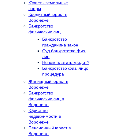
Юрист - земельные
споры
Кредитный юрист в
Воронеже
Банкротство
физических лиц
Банкротство
гражданина закон
Суд банкротство физ.
лиц
Нечем платить кредит?
Банкротство физ. лицо
процедура
Жилищный юрист в
Воронеже
Банкротство
физических лиц в
Воронеже
Юрист по
недвижимости в
Воронеже
Пенсионный юрист в
Воронеже