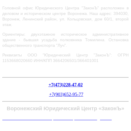
Головной офис Юридического Центра "ЗаконЪ" расположен в
деловом и историческом центре Воронежа.
Наш адрес: 394030,
Воронеж, Ленинский район, ул.
Кольцовская, дом 60/1, второй
этаж.
Ориентиры: двухэтажное историческое административное
здание - бывшая усадьба полковника Томилина. Остановка
общественного транспорта "Луч".
Реквизиты ООО "Юридический Центр "ЗаконЪ": ОГРН
1153668020660
ИНН/КПП 3664206501/366401001
+7(473)228-47-02
+7(903)652-95-77
Воронежский Юридический Центр «ЗаконЪ»
Политика в отношении обработки персональных данных