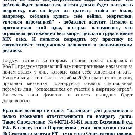
ребенок будет заниматься, и если деньги будут поступать
подростку, как он будет их тратить, чтобы не было,
например, соблазна купить себе вейпы, энергетики,
увлечься игроманией", - добавляет депутат.
Немало и
противников этой идеи, которые напоминают, что
огромным достижением был запрет детского труда в конце
XIX века. И попытка возродить эту практику не
соответствует сегодняшним ценностям и экономическим
реалиям.
Госдума готовит ко второму чтению проект поправок в
КоАП, предусматривающий административные наказания за
прием ставок у лиц, которые сами себе запретили играть.
Напоминаем
, что с 1-ого сентября 2026 года вступит в силу
правовой механизм: планируется создать специальный
перечень лиц, "отказавшихся от участия в азартных играх".
Включать свои фамилии в список граждане будут
добровольно.
Брачный договор не станет "лазейкой" для должников с
целью избежания ответственности по возврату долга.
Такое Определение №4-КГ21-51-К1 вынес Верховный суд
РФ. В основу этого Определения легли положения статьи
46 Семейного кодекса РФ - суть этого Определения такова: