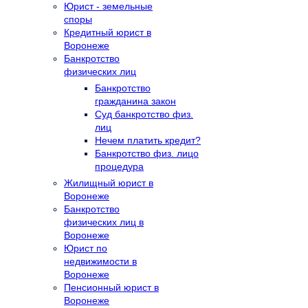
Юрист - земельные
споры
Кредитный юрист в
Воронеже
Банкротство
физических лиц
Банкротство
гражданина закон
Суд банкротство физ.
лиц
Нечем платить кредит?
Банкротство физ. лицо
процедура
Жилищный юрист в
Воронеже
Банкротство
физических лиц в
Воронеже
Юрист по
недвижимости в
Воронеже
Пенсионный юрист в
Воронеже