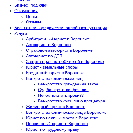
Бизнес "под ключ"
О компании
Цены
Отзывы
Бесплатная юридическая онлайн консультация
Услуги
Арбитражный юрист в Воронеже
Автоюрист в Воронеже
Страховой автоюрист в Воронеже
Автоюрист по ДТП
Защита прав потребителей в Воронеже
Юрист - земельные споры
Кредитный юрист в Воронеже
Банкротство физических лиц
Банкротство гражданина закон
Суд банкротство физ. лиц
Нечем платить кредит?
Банкротство физ. лицо процедура
Жилищный юрист в Воронеже
Банкротство физических лиц в Воронеже
Юрист по недвижимости в Воронеже
Пенсионный юрист в Воронеже
Юрист по трудовому праву