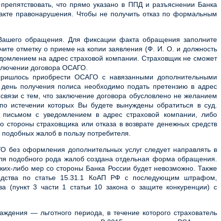
препятствовать, что прямо указано в ППД и разъяснении Банка
факте правонарушения. Чтобы не получить отказ по формальным
 Вашего обращения. Для фиксации факта обращения заполните
ите отметку о приеме на копии заявления (Ф. И. О. и должность
едомлением на адрес страховой компании. Страховщик не сможет
аключении договора ОСАГО.
 пришлось приобрести ОСАГО с навязанными дополнительными
в день получения полиса необходимо подать претензию в адрес
связи с тем, что заключение договора обусловлено не желанием
 по истечении которых Вы будете вынуждены обратиться в суд.
ь письмом с уведомлением в адрес страховой компании, либо
со стороны страховщика или отказа в возврате денежных средств
 подобных жалоб в пользу потребителя.
О без оформления дополнительных услуг следует направлять в
для подобного рода жалоб создана отдельная форма обращения.
ких-либо мер со стороны Банка России будет невозможно. Также
водства по статье 15.31.1 КоАП РФ с последующим штрафом,
 (пункт 3 части 1 статьи 10 закона о защите конкуренции) с
ждения — льготного периода, в течение которого страхователь