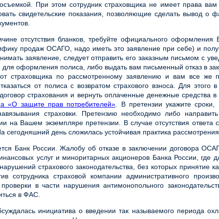
осъемкой. При этом сотрудник страховщика не имеет права вам 
зовать свидетельские показания, позволяющие сделать вывод о 
кументов.
ричине отсутствия бланков, требуйте официального оформления
фику продаж ОСАГО, надо иметь это заявление при себе) и получ
инимать заявление, следует отправить его заказным письмом с ув
ми для оформления полиса, либо выдать вам письменный отказ в з
 от страховщика по рассмотренному заявлению и вам все же
казаться от полиса с возвратом страхового взноса. Для этого 
договор страхования и вернуть оплаченные денежные средства в 
на «О защите прав потребителей»
. В претензии укажите сроки,
навязывания страховки. Претензию необходимо либо направит
ии на Вашем экземпляре претензии. В случае отсутствия ответа 
На сегодняшний день сложилась устойчивая практика рассмотрения
тся Банк России. Жалобу об отказе в заключении договора
ОСАГ
нансовых услуг и миноритарных акционеров Банка России, где 
нарушений страхового законодательства, без которых принятие ка
тив сотрудника страховой компании административного произ
проверки в части нарушения антимонопольного законодательства
ться в ФАС.
уждалась инициатива о введении так называемого периода охла