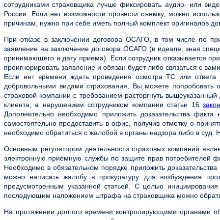
сотрудниками страховщика лучше фиксировать аудио- или виде
России. Если нет возможности провести съемку, можно исполь
причинам, нужно при себе иметь полный комплект оригиналов до
При отказе в заключении договора ОСАГО, в том числе по п
заявление на заключение договора ОСАГО (в идеале, зная специ
принимающего и дату приема). Если сотрудник отказывается пр
проигнорировать заявление и обязан будет либо связаться с ва
Если нет времени ждать проведения осмотра ТС или ответа
добровольными видами страхования, Вы можете попробовать от
страховой компании с требованием расторгнуть вышеуказанный 
клиента, а нарушением сотрудником компании статьи 16
зако
Дополнительно необходимо приложить доказательства факта 
самостоятельно предоставить в офис, получив отметку о принят
необходимо обратиться с жалобой в органы надзора либо в суд. 
Основным регулятором деятельности страховых компаний являе
электронную приемную службы по защите прав потребителей фи
Необходимо в обязательном порядке приложить доказательства 
можно написать жалобу в прокуратуру для возбуждения про
предусмотренным указанной статьей. С целью инициирования 
последующим наложением штрафа на страховщика можно обрати
На протяжении долгого времени контролирующими органами обс