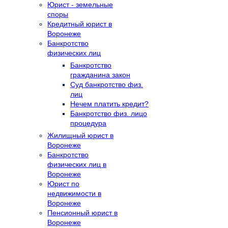
Юрист - земельные
споры
Кредитный юрист в
Воронеже
Банкротство
физических лиц
Банкротство
гражданина закон
Суд банкротство физ.
лиц
Нечем платить кредит?
Банкротство физ. лицо
процедура
Жилищный юрист в
Воронеже
Банкротство
физических лиц в
Воронеже
Юрист по
недвижимости в
Воронеже
Пенсионный юрист в
Воронеже