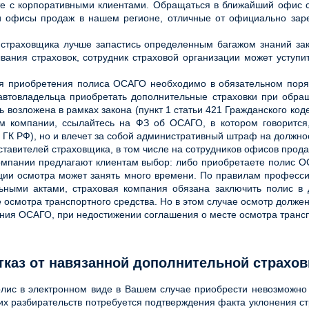
те с корпоративными клиентами. Обращаться в ближайший офис с 
ти офисы продаж в нашем регионе, отличные от официально зар
 страховщика лучше запастись определенным багажом знаний зако
вания страховок, сотрудник страховой организации может уступит
для приобретения полиса ОСАГО необходимо в обязательном поряд
ь автовладельца приобретать дополнительные страховки при обр
ь возложена в рамках закона (пункт 1 статьи 421 Гражданского код
м компании, ссылайтесь на ФЗ об ОСАГО, в котором говорится,
6 ГК РФ), но и влечет за собой административный штраф на должнос
тавителей страховщика, в том числе на сотрудников офисов прода
 компании предлагают клиентам выбор: либо приобретаете полис
зации осмотра может занять много времени. По правилам професс
льными актами, страховая компания обязана заключить полис в 
смотра транспортного средства. Но в этом случае осмотр должен п
ния ОСАГО, при недостижении соглашения о месте осмотра трансп
тказ от навязанной дополнительной страхов
лис в электронном виде в Вашем случае приобрести невозможно и
ших разбирательств потребуется подтверждения факта уклонения 