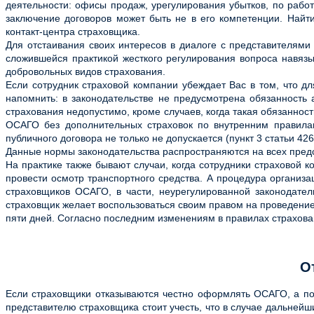
деятельности: офисы продаж, урегулирования убытков, по рабо
заключение договоров может быть не в его компетенции. Най
контакт-центра страховщика.
Для отстаивания своих интересов в диалоге с представителями
сложившейся практикой жесткого регулирования вопроса навязы
добровольных видов страхования.
Если сотрудник страховой компании убеждает Вас в том, что 
напомнить: в законодательстве не предусмотрена обязанност
страхования недопустимо, кроме случаев, когда такая обязанност
ОСАГО без дополнительных страховок по внутренним правила
публичного договора не только не допускается (пункт 3 статьи 42
Данные нормы законодательства распространяются на всех предс
На практике также бывают случаи, когда сотрудники страховой
провести осмотр транспортного средства. А процедура органи
страховщиков ОСАГО, в части, неурегулированной законодате
страховщик желает воспользоваться своим правом на проведение о
пяти дней. Согласно последним изменениям в правилах страхова
О
Если страховщики отказываются честно оформлять ОСАГО, а по
представителю страховщика стоит учесть, что в случае дальней