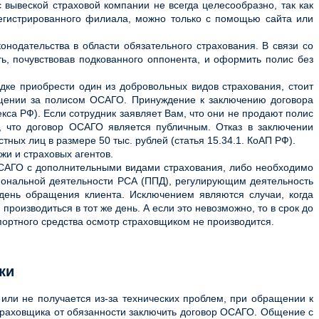
вывеской страховой компании не всегда целесообразно, так как
егистрированного филиала, можно только с помощью сайта или
нодательства в области обязательного страхования. В связи со
ь, почувствовав подкованного оппонента, и оформить полис без
ке приобрести один из добровольных видов страхования, стоит
ащении за полисом ОСАГО. Принуждение к заключению договора
екса РФ). Если сотрудник заявляет Вам, что они не продают полис
 что договор ОСАГО является публичным. Отказ в заключении
тных лиц в размере 50 тыс. рублей (статья 15.34.1. КоАП РФ).
жи и страховых агентов.
 ОСАГО с дополнительными видами страхования, либо необходимо
иональной деятельности РСА (ППД), регулирующим деятельность
день обращения клиента. Исключением являются случаи, когда
роизводиться в тот же день. А если это невозможно, то в срок до
ортного средства осмотр страховщиком не производится.
ки
ли не получается из-за технических проблем, при обращении к
страховщика от обязанности заключить договор ОСАГО. Общение с