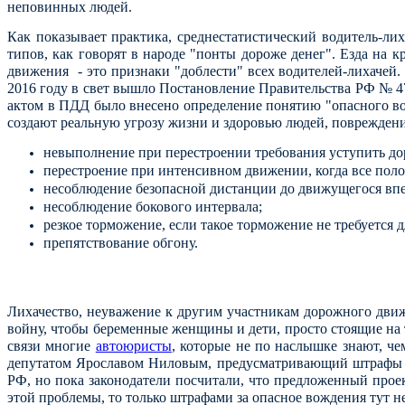
неповинных людей.
Как показывает практика, среднестатистический водитель-ли
типов, как говорят в народе "понты дороже денег". Езда на 
движения - это признаки "доблести" всех водителей-лихачей
2016 году в свет вышло Постановление Правительства РФ № 
актом в ПДД было внесено определение понятию "опасного во
создают реальную угрозу жизни и здоровью людей, повреждени
невыполнение при перестроении требования уступить д
перестроение при интенсивном движении, когда все полос
несоблюдение безопасной дистанции до движущегося впе
несоблюдение бокового интервала;
резкое торможение, если такое торможение не требуется
препятствование обгону.
Лихачество, неуважение к другим участникам дорожного дви
войну, чтобы беременные женщины и дети, просто стоящие на 
связи многие
автоюристы
, которые не по наслышке знают, че
депутатом Ярославом Ниловым, предусматривающий штрафы для
РФ, но пока законодатели посчитали, что предложенный про
этой проблемы, то только штрафами за опасное вождения тут не