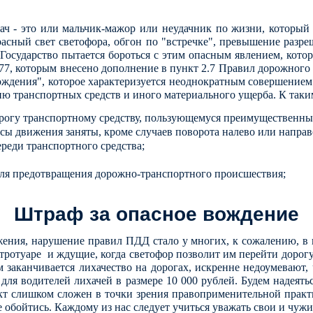
хач - это или мальчик-мажор или неудачник по жизни, который 
красный свет светофора, обгон по "встречке", превышение раз
.
Государство пытается бороться с этим опасным явлением, кото
477, которым внесено дополнение в пункт 2.7 Правил дорожног
ждения", которое характеризуется неоднократным совершением
ю транспортных средств и иного материального ущерба. К таки
орогу транспортному средству, пользующемуся преимущественн
ы движения заняты, кроме случаев поворота налево или направо
реди транспортного средства;
 для предотвращения дорожно-транспортного происшествия;
Штраф за опасное вождение
жения, нарушение правил ПДД стало у многих, к сожалению, в 
тротуаре и ждущие, когда светофор позволит им перейти дорогу
м заканчивается лихачество на дорогах, искренне недоумевают
 водителей лихачей в размере 10 000 рублей. Будем надеяться
ект слишком сложен в точки зрения правоприменительной прак
 обойтись. Каждому из нас следует учиться уважать свои и чужие