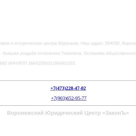
овом и историческом центре Воронежа.
Наш адрес: 394030, Вороне
- бывшая усадьба полковника Томилина. Остановка общественного
0660
ИНН/КПП 3664206501/366401001
+7(473)228-47-02
+7(903)652-95-77
Воронежский Юридический Центр «ЗаконЪ»