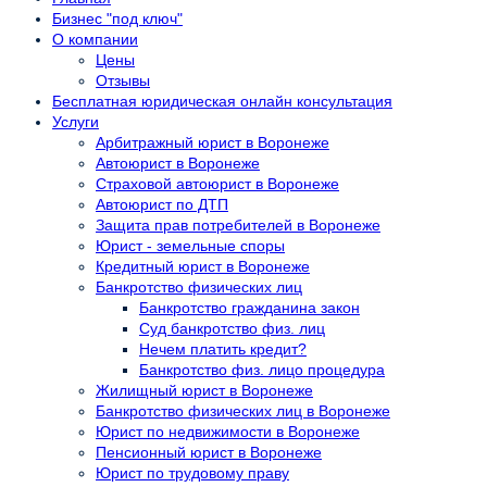
Бизнес "под ключ"
О компании
Цены
Отзывы
Бесплатная юридическая онлайн консультация
Услуги
Арбитражный юрист в Воронеже
Автоюрист в Воронеже
Страховой автоюрист в Воронеже
Автоюрист по ДТП
Защита прав потребителей в Воронеже
Юрист - земельные споры
Кредитный юрист в Воронеже
Банкротство физических лиц
Банкротство гражданина закон
Суд банкротство физ. лиц
Нечем платить кредит?
Банкротство физ. лицо процедура
Жилищный юрист в Воронеже
Банкротство физических лиц в Воронеже
Юрист по недвижимости в Воронеже
Пенсионный юрист в Воронеже
Юрист по трудовому праву