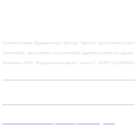
Головной офис Юридического Центра "ЗаконЪ" расположен в дел
Ориентиры: двухэтажное историческое административное здание 
Реквизиты ООО "Юридический Центр "ЗаконЪ": ОГРН 115366802
Политика в отношении обработки персональных данных