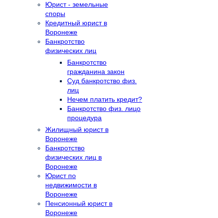
Юрист - земельные
споры
Кредитный юрист в
Воронеже
Банкротство
физических лиц
Банкротство
гражданина закон
Суд банкротство физ.
лиц
Нечем платить кредит?
Банкротство физ. лицо
процедура
Жилищный юрист в
Воронеже
Банкротство
физических лиц в
Воронеже
Юрист по
недвижимости в
Воронеже
Пенсионный юрист в
Воронеже