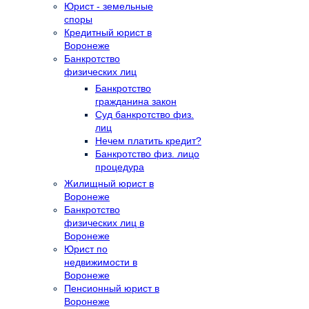
Юрист - земельные
споры
Кредитный юрист в
Воронеже
Банкротство
физических лиц
Банкротство
гражданина закон
Суд банкротство физ.
лиц
Нечем платить кредит?
Банкротство физ. лицо
процедура
Жилищный юрист в
Воронеже
Банкротство
физических лиц в
Воронеже
Юрист по
недвижимости в
Воронеже
Пенсионный юрист в
Воронеже