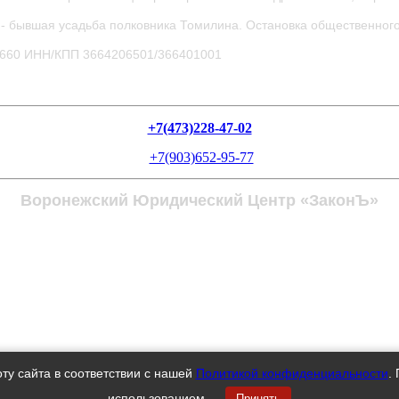
- бывшая усадьба полковника Томилина. Остановка общественного
0660
ИНН/КПП 3664206501/366401001
+7(473)228-47-02
+7(903)652-95-77
Воронежский Юридический Центр «ЗаконЪ»
ту сайта в соответствии с нашей
Политикой конфиденциальности
.
использованием.
Принять