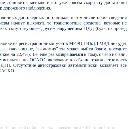
не становится меньше и вот уже совсем скоро эту достаточно
р дорожного наблюдения.
личных достоверных источников, в том числе такие сведения
еры начнут выявлять те транспортные средства, которые не
о как сопутствующее другим нарушениям ПДД (будь то проезд
становке на регистрационный учет в МРЭО ГИБДД МВД не будет
казывалось выше, "экономия" эта может выйти боком, посудите
е на 22,4%). Т.е. еще раз возвращаемся к тому, с чего начали,
ые выплаты по ОСАГО включают в себя не только стоимость
е ДТП.
Отсутствие автостраховки автоматически возлагает все
 КАСКО.
ж, Ленинский район, ул.
Кольцовская, дом 60/1, второй этаж.