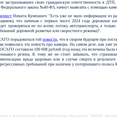
, не застраховавших свою гражданскую ответственность в ДТП, 
Федерального закона №40-ФЗ, начнут выявлять с помощью каме
оюрист
Никита Кумпанич: "Есть уже не мало информации из раз
вщиков), что начиная с первых чисел 2024 года дорожные кам
ет проверяться не по всему потоку автотранспорта, а тольк
ебований дорожной разметки или скоростного режима)".
ОСАГО порадоваться той
новости
, что в скором будущем при по
 появилась эта новость про камеры. На самом деле, как уже у
ОСАГО составила 100 698 рублей (год назад эта величина была ниж
икакого резона. К тому же не стоит забывать, что страхов
компенсацию вреда здоровью или в случае смерти в результат
и регрессивных требований при наличии у потерпевшего полиса
овом и историческом центре Воронежа.
Наш адрес: 394030, Вороне