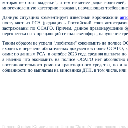
которая не стоит выделки", и тем не менее рядов водителей
многочисленную категорию граждан, нарушающих требование 
Данную ситуацию комментирует известный воронежский
авт
поступают из РСА (редакция - Российский союз автострахо
застрахованы по ОСАГО. Причем, данное правонарушение буд
перекрестка на запрещающий сигнал светофора, нарушение тр
Таким образом не успели "любители" сэкономить на полисе 
входить в перечень
обязательных документов полис ОСАГО, как
сами: по данным РСА, в октябре 2023 года средняя выплата по 
а именно что экономить на полисе ОСАГО нет абсолютно н
восстановительного ремонта транспортного средства, но и 
обязанности по выплатам на виновника ДТП, в том числе, ил
Головной офис Юридического Центра "ЗаконЪ" расположен в дел