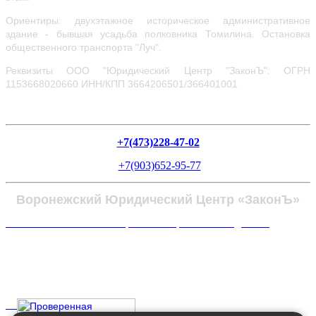
Ориентиры: двухэтажное историческое административное
здание - бывшая усадьба полковника Томилина. Остановка
общественного транспорта "Луч".
Реквизиты ООО "Юридический Центр "ЗаконЪ": ОГРН
1153668020660
ИНН/КПП 3664206501/366401001
+7(473)228-47-02
+7(903)652-95-77
Воронежский Юридический Центр «ЗаконЪ»
Политика в отношении обработки персональных данных