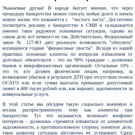
Уважаемые друзья! В народе бытует мнение, что через
процедуру банкротства можно списать любые долги и начать
новую жизнь что называется с "чистого листа". Достаточно
посмотреть рекламу о банкротстве в СМИ и складывается
именно такое радужное
понимание ситуации, однако на
самом деле, всё немного не так. Действительно, Федеральный
закон № 127-ФЗ дает реальную возможность "обнулить"
копившиеся годами "финансовые хвосты"
Исходя из нашей
.
практики, основные клиенты по вопросам избавления от
долговых обязательств - это на 90% граждане - должники
банков и микрофинансовых организаций. Остальные 10% -
это те, кто должен физическим лицам, например, за
возмещение убытков в результате ДТП при отсутствии полиса
ОСАГО или если сумма выплаты превышает допустимый
лимит в 400 тысяч рублей или, как вариант, задолженности за
коммунальные услуги.
В этой статье мы обсудим такую социально значимую и
весьма распространенную тему как алименты при
банкротстве. Тут что называется, возникает конфликт
интересов - должники стремятся избавиться от алиментной
задолженности, а противоположную сторону, понятное дело,
такое развитие ситуации абсолютно не устраивает. Сразу