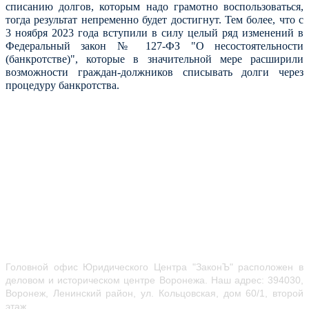
списанию долгов,
которым надо грамотно воспользоваться,
тогда результат непременно будет достигнут. Тем более, что с
3 ноября 2023 года вступили в силу целый ряд изменений в
Федеральный закон № 127-ФЗ "О несостоятельности
(банкротстве)", которые в значительной мере расширили
возможности граждан-должников списывать долги через
процедуру банкротства.
Головной офис Юридического Центра "ЗаконЪ" расположен в
деловом и историческом центре Воронежа.
Наш адрес: 394030,
Воронеж, Ленинский район, ул.
Кольцовская, дом 60/1, второй
этаж.