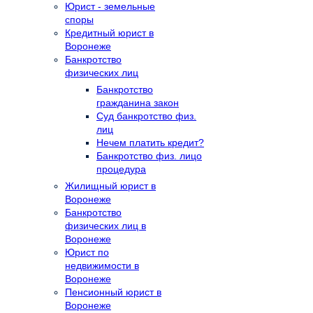
Юрист - земельные
споры
Кредитный юрист в
Воронеже
Банкротство
физических лиц
Банкротство
гражданина закон
Суд банкротство физ.
лиц
Нечем платить кредит?
Банкротство физ. лицо
процедура
Жилищный юрист в
Воронеже
Банкротство
физических лиц в
Воронеже
Юрист по
недвижимости в
Воронеже
Пенсионный юрист в
Воронеже