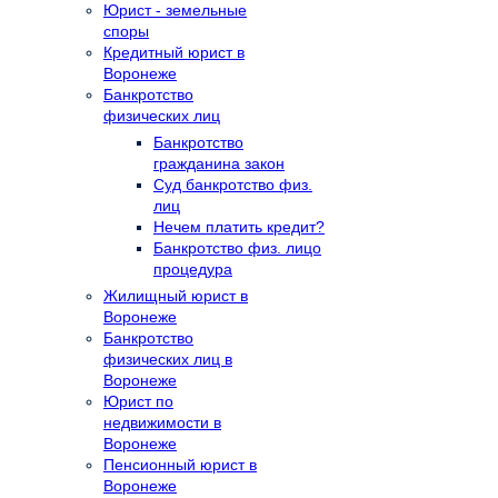
Юрист - земельные
споры
Кредитный юрист в
Воронеже
Банкротство
физических лиц
Банкротство
гражданина закон
Суд банкротство физ.
лиц
Нечем платить кредит?
Банкротство физ. лицо
процедура
Жилищный юрист в
Воронеже
Банкротство
физических лиц в
Воронеже
Юрист по
недвижимости в
Воронеже
Пенсионный юрист в
Воронеже