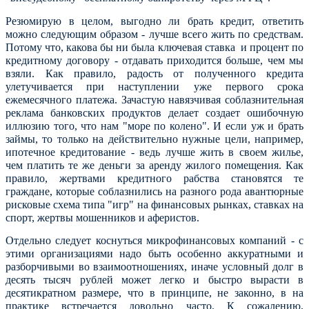
Резюмирую в целом, выгодно ли брать кредит, ответить
можно следующим образом - лучше всего жить по средствам.
Потому что, какова бы ни была ключевая ставка и процент по
кредитному договору - отдавать приходится больше, чем мы
взяли. Как правило, радость от полученного кредита
улетучивается при наступлении уже первого срока
ежемесячного платежа. Зачастую навязчивая соблазнительная
реклама банковских продуктов делает создает ошибочную
иллюзию того, что нам "море по колено". И если уж и брать
займы, то только на действительно нужные цели, например,
ипотечное кредитование - ведь лучше жить в своем жилье,
чем платить те же деньги за аренду жилого помещения. Как
правило, жертвами кредитного рабства становятся те
граждане, которые соблазнились на разного рода авантюрные
рисковые схема типа "игр" на финансовых рынках, ставках на
спорт, жертвы мошенников и аферистов.
Отдельно следует коснуться микрофинансовых компаний - с
этими организациями надо быть особенно аккуратными и
разборчивыми во взаимоотношениях, иначе условный долг в
десять тысяч рублей может легко и быстро вырасти в
десятикратном размере, что в принципе, не законно, в на
практике встречается довольно часто. К сожалению,