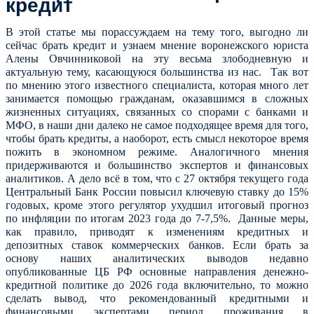
кредит
В этой статье мы порассуждаем на тему того, выгодно ли
сейчас брать кредит и узнаем мнение воронежского юриста
Алены Овчинниковой на эту весьма злободневную и
актуальную тему, касающуюся большинства из нас. Так вот
по мнению этого известного специалиста, которая много лет
занимается помощью гражданам, оказавшимся в сложных
жизненных ситуациях, связанных со спорами с банками и
МФО, в наши дни далеко не самое подходящее время для того,
чтобы брать кредиты, а наоборот, есть смысл некоторое время
пожить в экономном режиме.
Аналогичного мнения
придерживаются и большинство экспертов и финансовых
аналитиков. А дело всё в том, что с 27 октября текущего года
Центральный Банк России повысил ключевую ставку до 15%
годовых, кроме этого регулятор ухудшил итоговый прогноз
по инфляции по итогам 2023 года до 7-7,5%
.
Данные меры,
как правило, приводят к изменениям кредитных и
депозитных ставок коммерческих банков. Если брать за
основу наших аналитических выводов недавно
опубликованные ЦБ РФ основные направления денежно-
кредитной политике до 2026 года включительно, то можно
сделать вывод, что рекомендованный кредитными и
финансовыми экспертами период проживания в