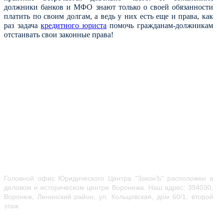
должники банков и МФО знают только о своей обязанности
платить по своим долгам, а ведь у них есть еще и права, как
раз задача
кредитного юриста
помочь гражданам-должникам
отстаивать свои законные права!
Головной офис Юридического Центра "ЗаконЪ" расположен в
деловом и историческом центре Воронежа.
Наш адрес: 394030,
Воронеж, Ленинский район, ул.
Кольцовская, дом 60/1, второй
этаж.