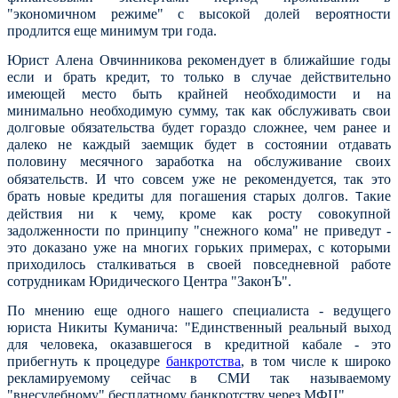
"экономичном режиме" с высокой долей вероятности
продлится еще минимум три года.
Юрист Алена Овчинникова рекомендует в ближайшие годы
если и брать кредит, то только в случае действительно
имеющей место быть крайней необходимости и на
минимально необходимую сумму, так как обслуживать свои
долговые обязательства будет гораздо сложнее, чем ранее и
далеко не каждый заемщик будет в состоянии отдавать
половину месячного
заработка на обслуживание своих
обязательств. И что совсем уже не рекомендуется, так это
брать новые кредиты для погашения старых долгов.
акие
Т
действия ни к чему, кроме как росту совокупной
задолженности по принципу "снежного кома" не приведут -
это доказано уже на многих горьких примерах, с которыми
приходилось сталкиваться в своей повседневной работе
сотрудникам Юридического Центра "ЗаконЪ".
По мнению еще одного нашего специалиста - ведущего
юриста Никиты Куманича: "Единственный реальный выход
для человека, оказавшегося в кредитной кабале - это
прибегнуть к процедуре
банкротства
, в том числе к широко
рекламируемому сейчас в СМИ так называемому
"внесудебному" бесплатному
банкротству через МФЦ".