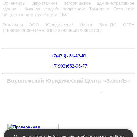
Ориентиры: двухэтажное историческое административное
здание - бывшая усадьба полковника Томилина. Остановка
общественного транспорта "Луч".
Реквизиты ООО "Юридический Центр "ЗаконЪ": ОГРН
1153668020660
ИНН/КПП 3664206501/366401001
+7(473)228-47-02
+7(903)652-95-77
Воронежский Юридический Центр «ЗаконЪ»
Политика в отношении обработки персональных данных
Мы используем файлы cookie, чтобы улучшить работу