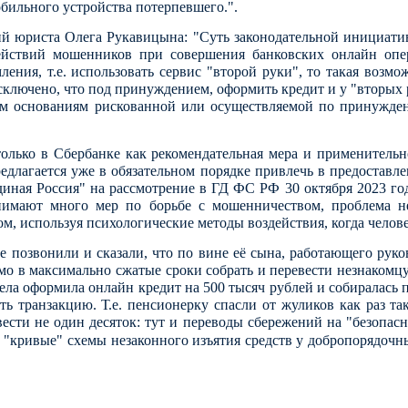
бильного устройства потерпевшего.".
й юриста Олега Рукавицына: "Суть законодательной инициатив
ействий мошенников при совершения банковских онлайн опер
ления, т.е. использовать сервис "второй руки", то такая возм
сключено, что под принуждением, оформить кредит и у "вторых р
ным основаниям рискованной или осуществляемой по принужден
олько в Сбербанке как рекомендательная мера и применительн
едлагается уже в обязательном порядке привлечь в предостав
ная Россия" на рассмотрение в ГД ФС РФ 30 октября 2023 года
имают много мер по борьбе с мошенничеством, проблема н
, используя психологические методы воздействия, когда челов
позвонили и сказали, что по вине её сына, работающего руко
имо в максимально сжатые сроки собрать и перевести незнакомц
ла оформила онлайн кредит на 500 тысяч рублей и собиралась 
ть транзакцию. Т.е. пенсионерку спасли от жуликов как раз та
сти не один десяток: тут и переводы сбережений на "безопасны
 "кривые" схемы незаконного изъятия средств у добропорядочн