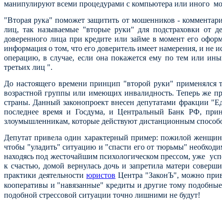
манипулируют всеми процедурами с компьютера или иного мо
"Вторая рука" поможет защитить от мошенников - комментари
лиц, так называемые "вторые руки" для подстраховки от д
доверенного лица при кредите или займе в момент его оформ
информация о том, что его доверитель имеет намерения, и не и
операцию, в случае, если она покажется ему по тем или и
третьих лиц ".
До настоящего времени принцип "второй руки" применялся т
возрастной группы или имеющих инвалидность. Теперь же пр
страны. Данный законопроект внесен депутатами фракции "Еди
последнее время и Госдума, и Центральный Банк РФ, прин
злоумышленникам, которые действуют дистанционным способом
Депутат привела один характерный пример: пожилой женщине 
чтобы "уладить" ситуацию и "спасти его от тюрьмы" необход
находясь под жесточайшим психологическом прессом, уже успе
к счастью, домой вернулась дочь и запретила матери соверши
практики деятельности
юристов
Центра "ЗаконЪ", можно приве
кооперативы и "навязанные" кредиты и другие тому подобные
подобной стрессовой ситуации точно лишними не будут!