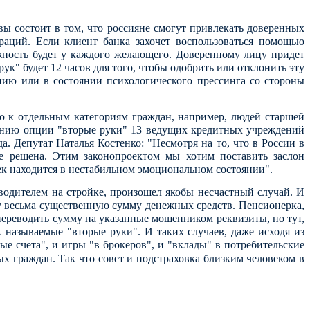
ы состоит в том, что россияне смогут привлекать доверенных
аций. Если клиент банка захочет воспользоваться помощью
ожность будет у каждого желающего. Доверенному лицу придет
ук" будет 12 часов для того, чтобы одобрить или отклонить эту
ию или в состоянии психологического прессинга со стороны
о к отдельным категориям граждан, например, людей старшей
лению опции "вторые руки" 13 ведущих кредитных учреждений
. Депутат Наталья Костенко: "Несмотря на то, что в России в
е решена. Этим законопроектом мы хотим поставить заслон
ек находится в нестабильном эмоциональном состоянии".
водителем на стройке, произошел якобы несчастный случай. И
у весьма существенную сумму денежных средств. Пенсионерка,
переводить сумму на указанные мошенником реквизиты, но тут,
к называемые "вторые руки". И таких случаев, даже исходя из
е счета", и игры "в брокеров", и "вклады" в потребительские
ых граждан.
Так что совет и подстраховка близким человеком в