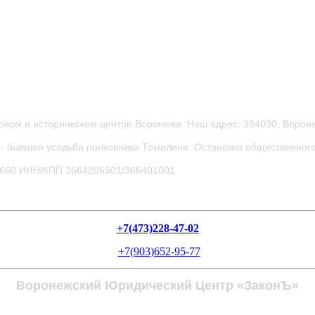
овом и историческом центре Воронежа.
Наш адрес: 394030, Вороне
- бывшая усадьба полковника Томилина. Остановка общественного
0660
ИНН/КПП 3664206501/366401001
+7(473)228-47-02
+7(903)652-95-77
Воронежский Юридический Центр «ЗаконЪ»