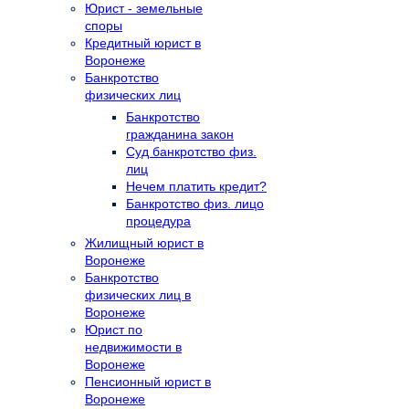
Юрист - земельные
споры
Кредитный юрист в
Воронеже
Банкротство
физических лиц
Банкротство
гражданина закон
Суд банкротство физ.
лиц
Нечем платить кредит?
Банкротство физ. лицо
процедура
Жилищный юрист в
Воронеже
Банкротство
физических лиц в
Воронеже
Юрист по
недвижимости в
Воронеже
Пенсионный юрист в
Воронеже