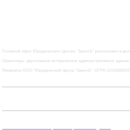
Головной офис Юридического Центра "ЗаконЪ" расположен в дел
Ориентиры: двухэтажное историческое административное здание 
Реквизиты ООО "Юридический Центр "ЗаконЪ": ОГРН 115366802
Политика в отношении обработки персональных данных