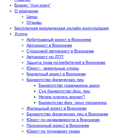
Бизнес "под ключ"
О компании
Цены
Отзывы
Бесплатная юридическая онлайн консультация
Услуги
Арбитражный юрист в Воронеже
Автоюрист в Воронеже
Страховой автоюрист в Воронеже
Автоюрист по ДТП
Защита прав потребителей в Воронеже
Юрист - земельные споры
Кредитный юрист в Воронеже
Банкротство физических лиц
Банкротство гражданина закон
Суд банкротство физ. лиц
Нечем платить кредит?
Банкротство физ. лицо процедура
Жилищный юрист в Воронеже
Банкротство физических лиц в Воронеже
Юрист по недвижимости в Воронеже
Пенсионный юрист в Воронеже
Юрист по трудовому праву