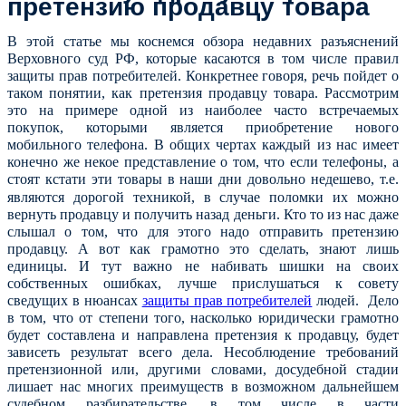
претензию продавцу товара
В этой статье мы коснемся обзора недавних разъяснений
Верховного суд РФ, которые касаются в том числе правил
защиты прав потребителей. Конкретнее говоря, речь пойдет о
таком понятии, как претензия продавцу товара. Рассмотрим
это на примере одной из наиболее часто встречаемых
покупок, которыми является приобретение нового
мобильного телефона. В общих чертах каждый из нас имеет
конечно же некое представление о том, что если телефоны, а
стоят
кстати
эти товары в наши дни довольно недешево, т.е.
являются дорогой техникой, в случае поломки их можно
вернуть продавцу и получить назад деньги. Кто то из нас даже
слышал о том, что для этого надо отправить претензию
продавцу. А вот как грамотно это сделать, знают лишь
единицы. И тут важно не набивать шишки на своих
собственных ошибках, лучше прислушаться к совету
сведущих в нюансах
защиты прав потребителей
людей. Дело
в том, что от степени того, насколько юридически грамотно
будет составлена и направлена претензия к продавцу, будет
зависеть результат всего дела. Несоблюдение требований
претензионной или, другими словами, досудебной стадии
лишает нас многих преимуществ в возможном дальнейшем
судебном разбирательстве, в том числе в части