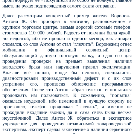
проигнорирует её - покупателя это особо не волнует, главное
иметь на руках подтверждения самого факта отправки.
Далее рассмотрим конкретный пример жителя Воронежа
Антона Ж. Он приобрел в магазине, расположенном в
крупном торговом центре, весьма дорогой сотовый телефон,
стоимостью 110 000 рублей. Радость от покупки была яркой,
но недолгой, ибо не прошло и одного месяца, как аппарат
сломался, со слов Антона от стал "глючить". Воронежец отнес
мобильник в официальный сервисный центр,
обслуживающий данную торговую марку, и сдал его для
проведения проверки на предмет выявления наличия
заводского брака или нарушения правил эксплуатации.
Вначале всё пошло, вроде бы неплохо, специалисты
диагностировали производственный дефект и с их слов
устранили его, произведя обновление программного
обеспечения. После это Антон забрал телефон и попытался
продолжать им пользоваться. К сожалению, "попытка"
оказалась неудачной, ибо изменений в лучшую сторону не
произошло, телефон продолжал "глючить", а именно не
проходили входящие звонки, да и сама связь была весьма
неустойчивой. Далее Антон Ж. обратиться в экспертное
учреждение для проведения независимой товароведческой
экспертизы. Эксперт сделал заключение о наличии серьезного