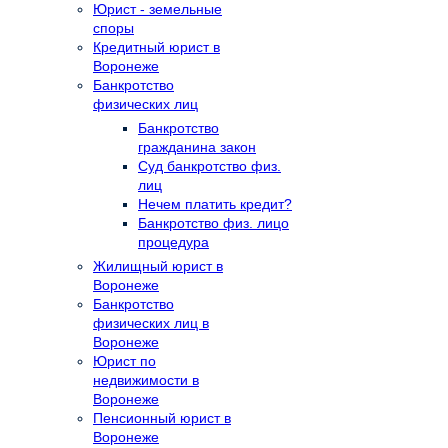
Юрист - земельные
споры
Кредитный юрист в
Воронеже
Банкротство
физических лиц
Банкротство
гражданина закон
Суд банкротство физ.
лиц
Нечем платить кредит?
Банкротство физ. лицо
процедура
Жилищный юрист в
Воронеже
Банкротство
физических лиц в
Воронеже
Юрист по
недвижимости в
Воронеже
Пенсионный юрист в
Воронеже