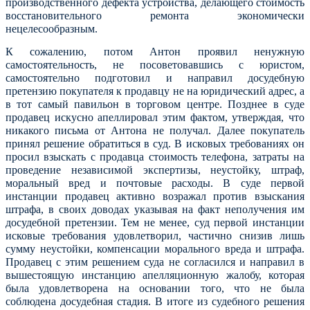
производственного дефекта устройства, делающего стоимость
восстановительного ремонта экономически
нецелесообразным.
К сожалению, потом Антон проявил ненужную
самостоятельность, не посоветовавшись с юристом,
самостоятельно подготовил и направил досудебную
претензию покупателя к продавцу не на юридический адрес, а
в тот самый павильон в торговом центре. Позднее в суде
продавец искусно апеллировал этим фактом, утверждая, что
никакого письма от Антона не получал. Далее покупатель
принял решение обратиться в суд. В исковых требованиях он
просил взыскать с продавца стоимость телефона, затраты на
проведение независимой экспертизы, неустойку, штраф,
моральный вред и почтовые расходы. В суде первой
инстанции продавец активно возражал против взыскания
штрафа, в своих доводах указывая на факт неполучения им
досудебной претензии. Тем не менее, суд первой инстанции
исковые требования удовлетворил, частично снизив лишь
сумму неустойки, компенсации морального вреда и штрафа.
Продавец с этим решением суда не согласился и направил в
вышестоящую инстанцию апелляционную жалобу, которая
была удовлетворена на основании того, что не была
соблюдена досудебная стадия. В итоге из судебного решения