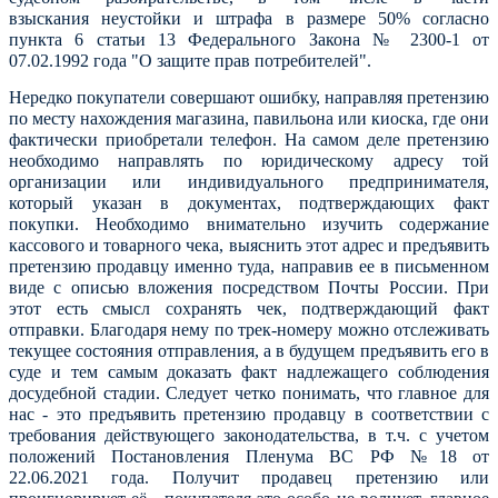
взыскания неустойки и
штрафа в размере 50% согласно
пункта 6 статьи 13
Федерального Закона № 2300-1 от
07.02.1992 года "О защите прав потребителей".
Нередко покупатели совершают ошибку, направляя претензию
по месту нахождения магазина, павильона или киоска, где они
фактически приобретали телефон. На самом деле претензию
необходимо направлять по юридическому адресу той
организации или индивидуального предпринимателя,
который указан в документах, подтверждающих факт
покупки. Необходимо внимательно изучить содержание
кассового и товарного чека, выяснить этот адрес и предъявить
претензию продавцу именно туда, направив ее в письменном
виде с описью вложения посредством Почты России. При
этот есть смысл сохранять чек, подтверждающий факт
отправки. Благодаря нему по трек-номеру можно отслеживать
текущее состояния отправления, а в будущем предъявить его в
суде и тем самым доказать факт надлежащего соблюдения
досудебной стадии. Следует четко понимать, что главное для
нас - это предъявить претензию продавцу в соответствии с
требования действующего законодательства, в т.ч. с учетом
положений Постановления Пленума ВС РФ №18 от
22.06.2021 года. Получит продавец претензию или