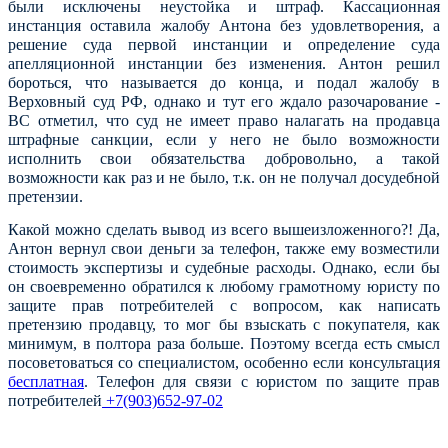
были исключены неустойка и штраф. Кассационная
инстанция оставила жалобу Антона без удовлетворения, а
решение суда первой инстанции и определение суда
апелляционной инстанции без изменения. Антон решил
бороться, что называется до конца, и подал жалобу в
Верховный суд РФ, однако и тут его ждало разочарование -
ВС отметил, что суд не имеет право налагать на продавца
штрафные санкции, если у него не было возможности
исполнить свои обязательства добровольно, а такой
возможности как раз и не было, т.к. он не получал досудебной
претензии.
Какой можно сделать вывод из всего вышеизложенного?! Да,
Антон вернул свои деньги за телефон, также ему возместили
стоимость экспертизы и судебные расходы. Однако, если бы
он своевременно обратился к любому грамотному юристу по
защите прав потребителей с вопросом, как написать
претензию продавцу, то мог бы взыскать с покупателя, как
минимум, в полтора раза больше. Поэтому всегда есть смысл
посоветоваться со специалистом, особенно если консультация
бесплатная
. Телефон для связи с юристом по защите прав
потребителей
+7(903)652-97-02