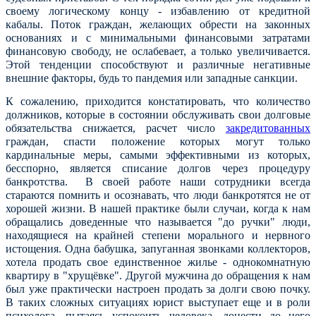
своему логическому концу - избавлению от кредитной
кабалы. Поток граждан, желающих обрести на законных
основаниях и с минимальными финансовыми затратами
финансовую свободу, не ослабевает, а только увеличивается.
Этой тенденции способствуют и различные негативные
внешние факторы, будь то пандемия или западные санкции.
К сожалению, приходится констатировать, что количество
должников, которые в состоянии обслуживать свои долговые
обязательства снижается, расчет число
закредитованных
граждан, спасти положение которых могут только
кардинальные меры, самыми эффективными из которых,
бесспорно, является списание долгов через процедуру
банкротства. В своей работе наши сотрудники всегда
стараются помнить и осознавать, что люди банкротятся не от
хорошей жизни. В нашей практике были случаи, когда к нам
обращались доведенные что называется "до ручки" люди,
находящиеся на крайней степени морального и нервного
истощения. Одна бабушка, запуганная звонками коллекторов,
хотела продать свое единственное жилье - однокомнатную
квартиру в "хрущёвке". Другой мужчина до обращения к нам
был уже практически настроен продать за долги свою почку.
В таких сложных ситуациях юрист выступает еще и в роли
психолога, пытаясь успокоить человека, донести до него