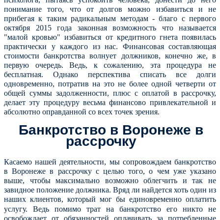
понимание того, что от долгов можно избавиться и не
прибегая к таким радикальным методам - благо с первого
октября 2015 года законная возможность что называется
"малой кровью" избавиться от кредитного гнета появилась
практически у каждого из нас. Финансовая составляющая
стоимости банкротства волнует должников, конечно же, в
первую очередь. Ведь, к сожалению, эта процедура не
бесплатная. Однако перспектива списать все долги
одновременно, потратив на это не более одной четверти от
общей суммы задолженности, плюс с оплатой в рассрочку,
делает эту процедуру весьма финансово привлекательной и
абсолютно оправданной со всех точек зрения.
Банкротство в Воронеже в
рассрочку
Касаемо нашей деятельности, мы сопровождаем банкротство
в Воронеже в рассрочку с целью того, о чем уже указано
выше, чтобы максимально возможно облегчить и так не
завидное положение должника. Вряд ли найдется хоть один из
наших клиентов, который мог бы единовременно
оплатить
услугу. Ведь помимо трат на банкротство его никто не
освобождает от обязанностей оплачивать за потребленные