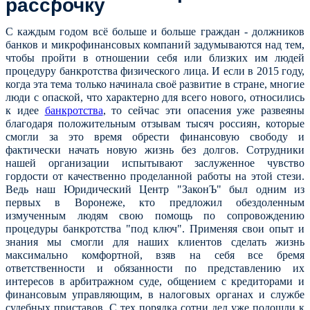
рассрочку
С каждым годом всё больше и больше граждан - должников
банков и микрофинансовых компаний задумываются над тем,
чтобы пройти в отношении себя или близких им людей
процедуру банкротства физического лица. И если в 2015 году,
когда эта тема только начинала своё развитие в стране, многие
люди с опаской, что характерно для всего нового, относились
к идее
банкротства
, то сейчас эти опасения уже развеяны
благодаря положительным отзывам тысяч россиян, которые
смогли за это время обрести финансовую свободу и
фактически начать новую жизнь без долгов. Сотрудники
нашей организации испытывают заслуженное чувство
гордости от качественно проделанной работы на этой стези.
Ведь наш Юридический Центр "ЗаконЪ" был одним из
первых в Воронеже, кто предложил обездоленным
измученным людям свою помощь по сопровождению
процедуры банкротства "под ключ". Применяя свои опыт и
знания мы смогли для наших клиентов сделать жизнь
максимально комфортной, взяв на себя все бремя
ответственности и обязанности по представлению их
интересов в арбитражном суде, общением с кредиторами и
финансовым управляющим, в налоговых органах и службе
судебных приставов. С тех порядка сотни дел уже подошли к