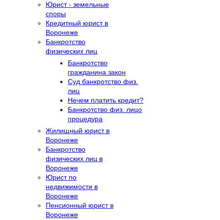
Юрист - земельные
споры
Кредитный юрист в
Воронеже
Банкротство
физических лиц
Банкротство
гражданина закон
Суд банкротство физ.
лиц
Нечем платить кредит?
Банкротство физ. лицо
процедура
Жилищный юрист в
Воронеже
Банкротство
физических лиц в
Воронеже
Юрист по
недвижимости в
Воронеже
Пенсионный юрист в
Воронеже