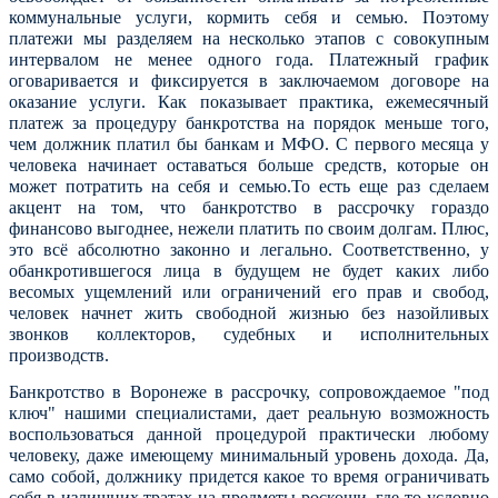
коммунальные услуги, кормить себя и семью. Поэтому
платежи мы разделяем на несколько этапов с совокупным
интервалом не менее одного года. Платежный график
оговаривается и фиксируется в заключаемом договоре на
оказание услуги. Как показывает практика, ежемесячный
платеж за процедуру банкротства на порядок меньше того,
чем должник платил бы банкам и МФО. С первого месяца у
человека начинает оставаться больше средств, которые он
может потратить на себя и семью.
То есть еще раз сделаем
акцент на том, что банкротство в рассрочку гораздо
финансово выгоднее, нежели платить по своим долгам. Плюс,
это всё абсолютно законно и легально. Соответственно, у
обанкротившегося лица в будущем не будет каких либо
весомых ущемлений или ограничений его прав и свобод,
человек начнет жить свободной жизнью без назойливых
звонков коллекторов, судебных и исполнительных
производств.
Банкротство в Воронеже в рассрочку, сопровождаемое "под
ключ" нашими специалистами, дает реальную возможность
воспользоваться данной процедурой практически любому
человеку, даже имеющему минимальный уровень дохода. Да,
само собой, должнику придется какое то время ограничивать
себя в излишних тратах на предметы роскоши, где-то условно