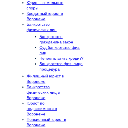
Юрист - земельные
споры
Кредитный юрист в
Воронеже
Банкротство
физических лиц
Банкротство
гражданина закон
Суд банкротство физ.
лиц
Нечем платить кредит?
Банкротство физ. лицо
процедура
Жилищный юрист в
Воронеже
Банкротство
физических лиц в
Воронеже
Юрист по
недвижимости в
Воронеже
Пенсионный юрист в
Воронеже