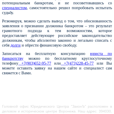
потенциальным банкротам, и не посоветовавшись со
специалистом
, самостоятельно решил попробовать испытать
судьбу.
Резюмируя, можно сделать вывод о том, что обоснованность
заявления о признании должника банкротом – это результат
грамотного подхода к тем возможностям, которое
предоставляет действующее российское законодательство
должникам, чтобы абсолютно законно и легально списать с
себя
долги
и обрести финансовую свободу.
Записаться на бесплатную консультацию
юриста по
банкротству
можно по бесплатному круглосуточному
телефону
+7(903)652-95-77
или
+7(473)228-45-77
или Вы
можете оставить заявку на нашем сайте и специалист сам
свяжется с Вами.
Головной офис Юридического Центра "ЗаконЪ" расположен в
деловом и историческом центре Воронежа.
Наш адрес: 394030,