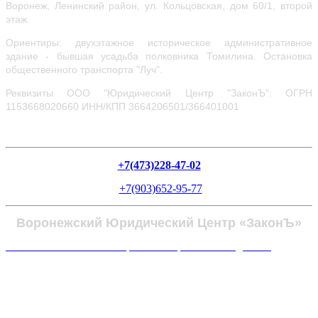
Воронеж, Ленинский район, ул.
Кольцовская, дом 60/1, второй
этаж.
Ориентиры: двухэтажное историческое административное
здание - бывшая усадьба полковника Томилина. Остановка
общественного транспорта "Луч".
Реквизиты ООО "Юридический Центр "ЗаконЪ": ОГРН
1153668020660
ИНН/КПП 3664206501/366401001
+7(473)228-47-02
+7(903)652-95-77
Воронежский Юридический Центр «ЗаконЪ»
Политика в отношении обработки персональных данных