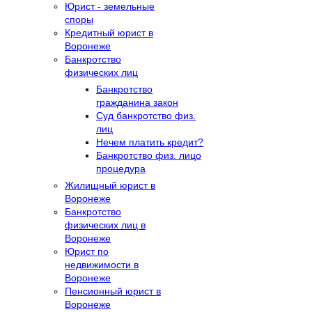
Юрист - земельные
споры
Кредитный юрист в
Воронеже
Банкротство
физических лиц
Банкротство
гражданина закон
Суд банкротство физ.
лиц
Нечем платить кредит?
Банкротство физ. лицо
процедура
Жилищный юрист в
Воронеже
Банкротство
физических лиц в
Воронеже
Юрист по
недвижимости в
Воронеже
Пенсионный юрист в
Воронеже