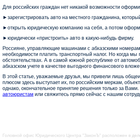
Для российских граждан нет никакой возможности оформ
►зарегистрировать авто на местного гражданина, который
►открыть юридическую компанию на себя, а потом оформи
►юридически «пристроить» авто в какую-нибудь фирму.
Россияне, управляющие машинами с абхазскими номерами,
необходимости платить транспортный налог. Но когда мы г
обстоятельствах. А в самой южной республике от автомоб
абхазском учете в качестве выгодного финансового вложен
В этой статье, уважаемые друзья, мы привели лишь общ
плюсом здесь выступает их, по российским меркам, объек
однако, окончательное принятие решения только за Вами.
автоюристам
или свяжитесь прямо сейчас с нашим сотру
Головной офис Юридического Центра "ЗаконЪ" расположен в дел