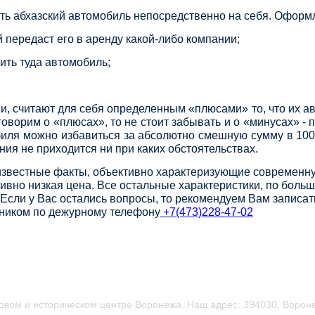
ить абхазский автомобиль непосредственно на себя. Офор
 передаст его в аренду какой-либо компании;
ть туда автомобиль;
 считают для себя определенным «плюсами» то, что их ав
оворим о «плюсах», то не стоит забывать и о «минусах» - п
иля можно избавиться за абсолютно смешную сумму в 100 0
ия не приходится ни при каких обстоятельствах.
еизвестные факты, объективно характеризующие современн
тивно низкая цена. Все остальные характеристики, по боль
 Если у Вас остались вопросы, то рекомендуем Вам записа
дником по дежурному телефону
+7(473)228-47-02
овом и историческом центре Воронежа.
Наш адрес: 394030, Вороне