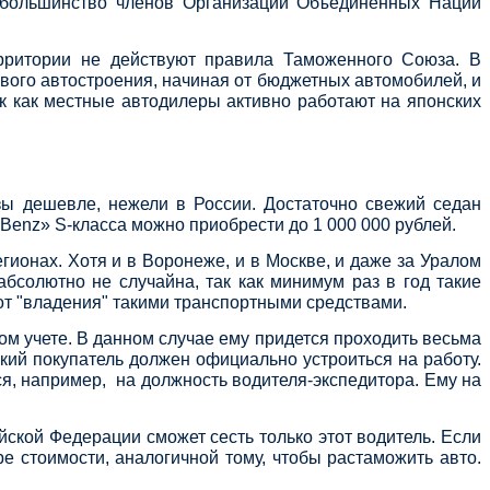
е большинство членов Организации Объединенных Наций
ерритории не действуют правила Таможенного Союза. В
рового автостроения, начиная от бюджетных автомобилей, и
ак как местные автодилеры активно работают на японских
азы дешевле, нежели в России. Достаточно свежий седан
-Benz» S-класса можно приобрести до 1 000 000 рублей.
ионах. Хотя и в Воронеже, и в Москве, и даже за Уралом
солютно не случайна, так как минимум раз в год такие
 от "владения" такими транспортными средствами.
ом учете. В данном случае ему придется проходить весьма
кий покупатель должен официально устроиться на работу.
ся, например, на должность водителя-экспедитора. Ему на
йской Федерации сможет сесть только этот водитель. Если
е стоимости, аналогичной тому, чтобы растаможить авто.