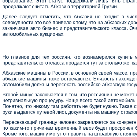
образование. Этот статус поддержали лишь пять стра
продолжают считать Абхазию территорией Грузии.
Далее следует отметить, что Абхазия не входит в чи
совокупности это всё привело к тому, что на абхазских д
заканчивая авто бизнес и представительского класса. О
автомобильных аукционах.
Но главное для тех россиян, кто вознамерился купить 
представительского класса продается тут за столько же, 
Абхазские машины в России, в основной своей массе, пр
абхазские машины тоже встречаются. Близость нахожде
автомобили должны пересекать российско-абхазскую госу
Второй минус заключается в том, что россиянин не может
нетривиальную процедуру. Чаще всего такой автомобиль 
Понятно, что никому там работать не будет нужно. Такая
руки выдается путевой лист, документы на машину, страхо
Пересекающий границу человек закрепляется за конкретны
по каким-то причинам временный ввоз будет просрочен б
Кроме того, машину могут отправить на штрафную стоянку