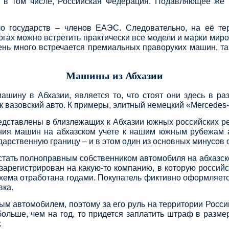
н, в том числе, Российская Федерация. Подавляющее ж
сло государств – членов ЕАЭС. Следовательно, на её т
орогах можно встретить практически все модели и марки ми
чень много встречается премиальных праворуких машин, т
Машины из Абхазии
машину в Абхазии, является то, что стоят они здесь в р
как вазовский авто. К примеры, элитный немецкий «Mercedes
едставлены в близлежащих к Абхазии южных российских рег
ния машин на абхазском учете к нашим южным рубежам аб
дарственную границу – и в этом один из основных минусов
 стать полноправным собственником автомобиля на абхазск
зарегистрирован на какую-то компанию, в которую российс
 схема отработана годами. Покупатель фиктивно оформляет
вка.
м автомобилем, поэтому за его руль на территории Росси
ольше, чем на год, то придется заплатить штраф в размер
.