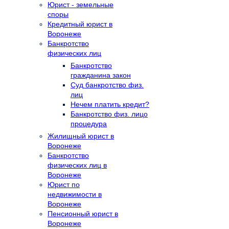
Юрист - земельные
споры
Кредитный юрист в
Воронеже
Банкротство
физических лиц
Банкротство
гражданина закон
Суд банкротство физ.
лиц
Нечем платить кредит?
Банкротство физ. лицо
процедура
Жилищный юрист в
Воронеже
Банкротство
физических лиц в
Воронеже
Юрист по
недвижимости в
Воронеже
Пенсионный юрист в
Воронеже