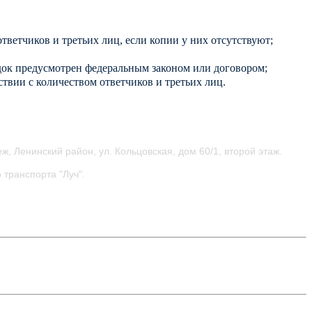
тветчиков и третьих лиц, если копии у них отсутствуют;
ядок предусмотрен федеральным законом или договором;
твии с количеством ответчиков и третьих лиц.
ж, Ленинский район, ул.
Кольцовская, дом 60/1, второй этаж.
 транспорта "Луч".