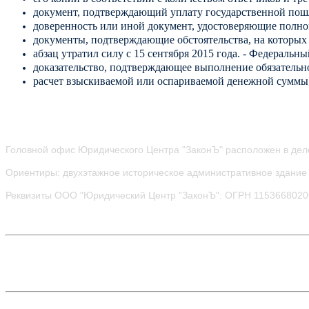
документ, подтверждающий уплату государственной по
доверенность или иной документ, удостоверяющие полно
документы, подтверждающие обстоятельства, на которых и
абзац утратил силу с 15 сентября 2015 года. - Федеральны
доказательство, подтверждающее выполнение обязательно
расчет взыскиваемой или оспариваемой денежной суммы, 
Головной офис Юридического Центра "ЗаконЪ" расположен в дел
Ориентиры: двухэтажное историческое административное здание 
Реквизиты ООО "Юридический Центр "ЗаконЪ": ОГРН 115366802