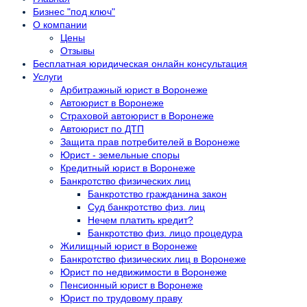
Бизнес "под ключ"
О компании
Цены
Отзывы
Бесплатная юридическая онлайн консультация
Услуги
Арбитражный юрист в Воронеже
Автоюрист в Воронеже
Страховой автоюрист в Воронеже
Автоюрист по ДТП
Защита прав потребителей в Воронеже
Юрист - земельные споры
Кредитный юрист в Воронеже
Банкротство физических лиц
Банкротство гражданина закон
Суд банкротство физ. лиц
Нечем платить кредит?
Банкротство физ. лицо процедура
Жилищный юрист в Воронеже
Банкротство физических лиц в Воронеже
Юрист по недвижимости в Воронеже
Пенсионный юрист в Воронеже
Юрист по трудовому праву