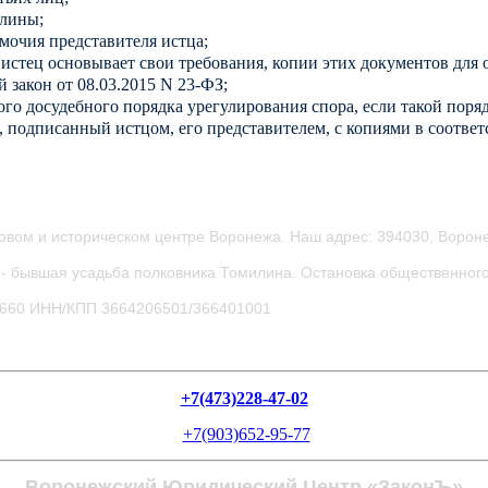
шлины;
мочия представителя истца;
стец основывает свои требования, копии этих документов для о
й закон от 08.03.2015 N 23-ФЗ;
го досудебного порядка урегулирования спора, если такой пор
подписанный истцом, его представителем, с копиями в соответс
овом и историческом центре Воронежа.
Наш адрес: 394030, Вороне
- бывшая усадьба полковника Томилина. Остановка общественного
0660
ИНН/КПП 3664206501/366401001
+7(473)228-47-02
+7(903)652-95-77
Воронежский Юридический Центр «ЗаконЪ»