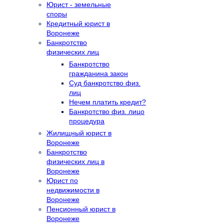
Юрист - земельные
споры
Кредитный юрист в
Воронеже
Банкротство
физических лиц
Банкротство
гражданина закон
Суд банкротство физ.
лиц
Нечем платить кредит?
Банкротство физ. лицо
процедура
Жилищный юрист в
Воронеже
Банкротство
физических лиц в
Воронеже
Юрист по
недвижимости в
Воронеже
Пенсионный юрист в
Воронеже