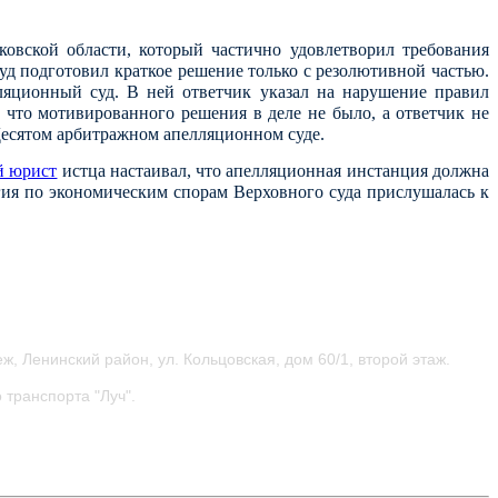
вской области, который частично удовлетворил требования
суд подготовил краткое решение только с резолютивной частью.
яционный суд. В ней ответчик указал на нарушение правил
 что мотивированного решения в деле не было, а ответчик не
в Десятом арбитражном апелляционном суде.
 юрист
истца настаивал, что апелляционная инстанция должна
гия по экономическим спорам Верховного суда прислушалась к
ж, Ленинский район, ул.
Кольцовская, дом 60/1, второй этаж.
 транспорта "Луч".