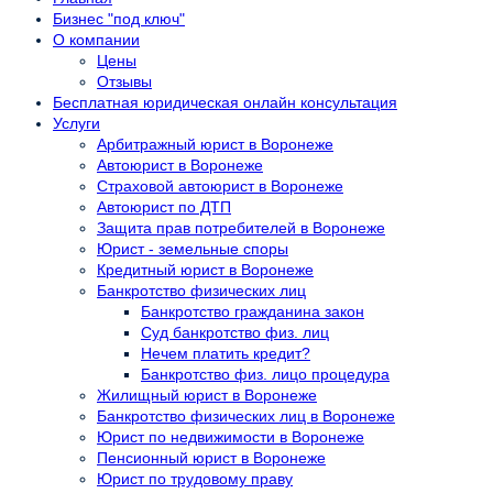
Бизнес "под ключ"
О компании
Цены
Отзывы
Бесплатная юридическая онлайн консультация
Услуги
Арбитражный юрист в Воронеже
Автоюрист в Воронеже
Страховой автоюрист в Воронеже
Автоюрист по ДТП
Защита прав потребителей в Воронеже
Юрист - земельные споры
Кредитный юрист в Воронеже
Банкротство физических лиц
Банкротство гражданина закон
Суд банкротство физ. лиц
Нечем платить кредит?
Банкротство физ. лицо процедура
Жилищный юрист в Воронеже
Банкротство физических лиц в Воронеже
Юрист по недвижимости в Воронеже
Пенсионный юрист в Воронеже
Юрист по трудовому праву