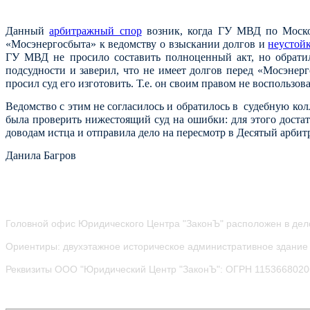
Данный
арбитражный спор
возник, когда ГУ МВД по Москов
«Мосэнергосбыта» к ведомству о взыскании долгов и
неустой
ГУ МВД не просило составить полноценный акт, но обрати
подсудности и заверил, что не имеет долгов перед «Мосэнер
просил суд его изготовить. Т.е. он своим правом не воспользо
Ведомство с этим не согласилось и обратилось в судебную ко
была проверить нижестоящий суд на ошибки: для этого доста
доводам истца и отправила дело на пересмотр в Десятый арби
Данила Багров
Головной офис Юридического Центра "ЗаконЪ" расположен в дел
Ориентиры: двухэтажное историческое административное здание 
Реквизиты ООО "Юридический Центр "ЗаконЪ": ОГРН 115366802