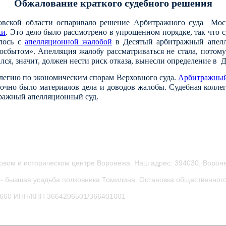
Обжалование краткого судебного решения
ской области оспаривало решение Арбитражного суда Моско
ки
. Это дело было рассмотрено в упрощенном порядке, так что 
лось с
апелляционной жалобой
в Десятый арбитражный апелл
госбытом». Апелляция жалобу рассматриваться не стала, потому
вался, значит, должен нести риск отказа, вынесли определение 
ллегию по экономическим спорам Верховного суда.
Арбитражный
точно было материалов дела и доводов жалобы. Судебная колле
тражный апелляционный суд.
овом и историческом центре Воронежа.
Наш адрес: 394030, Вороне
- бывшая усадьба полковника Томилина. Остановка общественного
0660
ИНН/КПП 3664206501/366401001