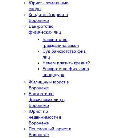
Юрист - земельные
споры
Кредитный юрист в
Воронеже
Банкротство
физических лиц
Банкротство
гражданина закон
Суд банкротство физ.
лиц
Нечем платить кредит?
Банкротство физ. лицо
процедура
Жилищный юрист в
Воронеже
Банкротство
физических лиц в
Воронеже
Юрист по
недвижимости в
Воронеже
Пенсионный юрист в
Воронеже