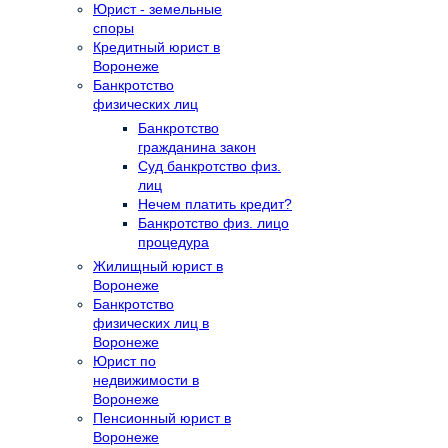
Юрист - земельные
споры
Кредитный юрист в
Воронеже
Банкротство
физических лиц
Банкротство
гражданина закон
Суд банкротство физ.
лиц
Нечем платить кредит?
Банкротство физ. лицо
процедура
Жилищный юрист в
Воронеже
Банкротство
физических лиц в
Воронеже
Юрист по
недвижимости в
Воронеже
Пенсионный юрист в
Воронеже