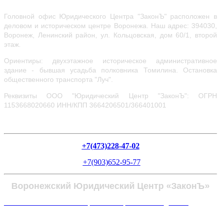
Головной офис Юридического Центра "ЗаконЪ" расположен в
деловом и историческом центре Воронежа.
Наш адрес: 394030,
Воронеж, Ленинский район, ул.
Кольцовская, дом 60/1, второй
этаж.
Ориентиры: двухэтажное историческое административное
здание - бывшая усадьба полковника Томилина. Остановка
общественного транспорта "Луч".
Реквизиты ООО "Юридический Центр "ЗаконЪ": ОГРН
1153668020660
ИНН/КПП 3664206501/366401001
+7(473)228-47-02
+7(903)652-95-77
Воронежский Юридический Центр «ЗаконЪ»
Политика в отношении обработки персональных данных