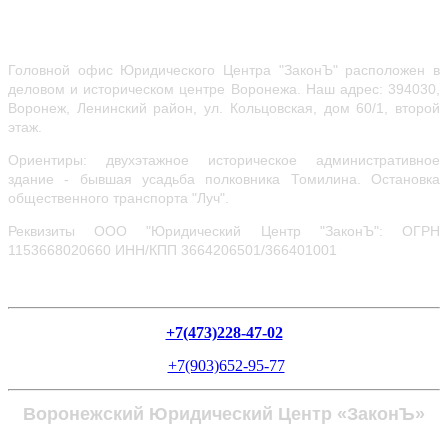
Головной офис Юридического Центра "ЗаконЪ" расположен в
деловом и историческом центре Воронежа.
Наш адрес: 394030,
Воронеж, Ленинский район, ул.
Кольцовская, дом 60/1, второй
этаж.
Ориентиры: двухэтажное историческое административное
здание - бывшая усадьба полковника Томилина. Остановка
общественного транспорта "Луч".
Реквизиты ООО "Юридический Центр "ЗаконЪ": ОГРН
1153668020660
ИНН/КПП 3664206501/366401001
+7(473)228-47-02
+7(903)652-95-77
Воронежский Юридический Центр «ЗаконЪ»
Политика в отношении обработки персональных данных