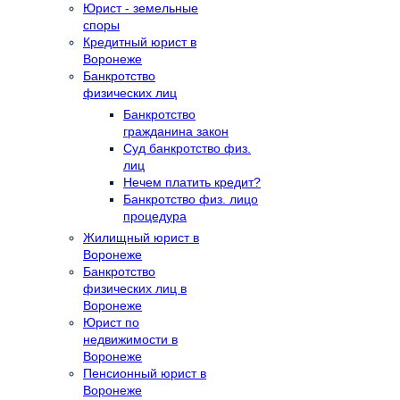
Юрист - земельные
споры
Кредитный юрист в
Воронеже
Банкротство
физических лиц
Банкротство
гражданина закон
Суд банкротство физ.
лиц
Нечем платить кредит?
Банкротство физ. лицо
процедура
Жилищный юрист в
Воронеже
Банкротство
физических лиц в
Воронеже
Юрист по
недвижимости в
Воронеже
Пенсионный юрист в
Воронеже