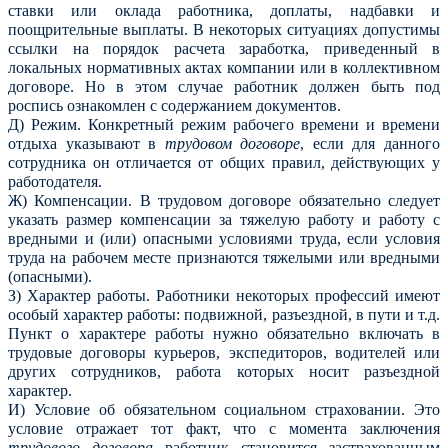
ставки или оклада работника, доплаты, надбавки и
поощрительные выплаты. В некоторых ситуациях допустимы
ссылки на порядок расчета заработка, приведенный в
локальных нормативных актах компании или в коллективном
договоре. Но в этом случае работник должен быть под
роспись ознакомлен с содержанием документов.
Д) Режим. Конкретный режим рабочего времени и времени
отдыха указывают в
трудовом договоре
, если для данного
сотрудника он отличается от общих правил, действующих у
работодателя.
Ж) Компенсации. В трудовом договоре обязательно следует
указать размер компенсации за тяжелую работу и работу с
вредными и (или) опасными условиями труда, если условия
труда на рабочем месте признаются тяжелыми или вредными
(опасными).
З) Характер работы. Работники некоторых профессий имеют
особый характер работы: подвижной, разъездной, в пути и т.д.
Пункт о характере работы нужно обязательно включать в
трудовые договоры курьеров, экспедиторов, водителей или
других сотрудников, работа которых носит разъездной
характер.
И) Условие об обязательном социальном страховании. Это
условие отражает тот факт, что с момента заключения
трудового договора
работник становится застрахованным