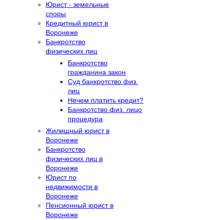
Юрист - земельные
споры
Кредитный юрист в
Воронеже
Банкротство
физических лиц
Банкротство
гражданина закон
Суд банкротство физ.
лиц
Нечем платить кредит?
Банкротство физ. лицо
процедура
Жилищный юрист в
Воронеже
Банкротство
физических лиц в
Воронеже
Юрист по
недвижимости в
Воронеже
Пенсионный юрист в
Воронеже