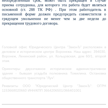
неопределенный срок, может быть прекращен в случае
приема сотрудника, для которого эта работа будет являться
основной (ст. 288 ТК РФ) . При этом работодатель в
письменной форме должен предупредить совместителя о
грядущем увольнении не менее чем за две недели до
прекращения трудового договора.
Головной офис Юридического Центра "ЗаконЪ" расположен в
деловом и историческом центре Воронежа.
Наш адрес: 394030,
Воронеж, Ленинский район, ул.
Кольцовская, дом 60/1, второй
этаж.
Ориентиры: двухэтажное историческое административное
здание - бывшая усадьба полковника Томилина. Остановка
общественного транспорта "Луч".
Реквизиты ООО "Юридический Центр "ЗаконЪ": ОГРН
1153668020660
ИНН/КПП 3664206501/366401001